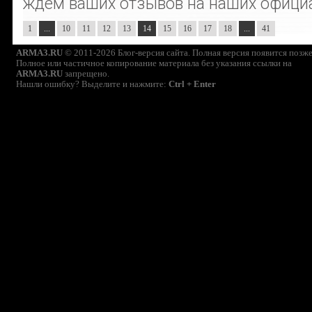
ждем ваших отзывов на наших офици
1
...
10
11
12
13
14
15
16
17
18
...
41
ARMA3.RU
© 2011-2026 Блог-версия сайта. Полная версия появится позже
Полное или частичное копирование материала без указания ссылки на
ARMA3.RU
запрещено.
Нашли ошибку? Выделите и нажмите:
Ctrl + Enter