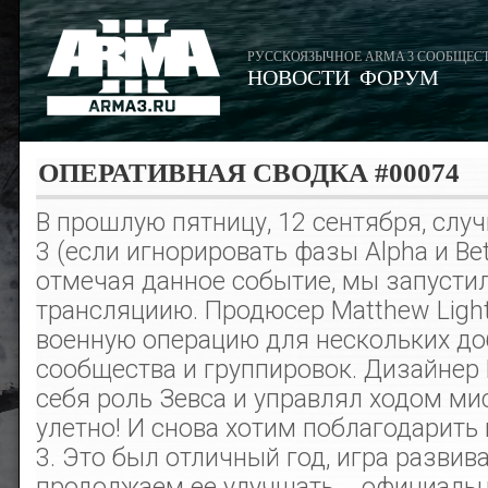
РУССКОЯЗЫЧНОЕ ARMA 3 СООБЩЕС
НОВОСТИ
ФОРУМ
ОПЕРАТИВНАЯ СВОДКА #00074
В прошлую пятницу, 12 сентября, слу
3 (если игнорировать фазы Alpha и Be
отмечая данное событие, мы запусти
трансляциию. Продюсер Matthew Light
военную операцию для нескольких до
сообщества и группировок. Дизайнер 
себя роль Зевса и управлял ходом ми
улетно! И снова хотим поблагодарить в
3. Это был отличный год, игра развив
продолжаем ее улучшать ‒ официаль