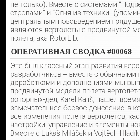
не только). Вместе с системами “Под
стропами” и “Огня из техники” (упоми
центральным нововведением грядуще
являются вертолеты с продвинутой 
полета, ака RotorLib.
ОПЕРАТИВНАЯ СВОДКА #00068
Это был классный этап развития верс
разработчиков ‒ вместе с обычными 
доработками и дополнениями мы вып
продвинутой модели полета вертолет
роторных-дел, Karel Kališ, нашел врем
замечательное боевое донесение, в 
все изменения полета вертолетов, к
настройки, управление и элементы но
Вместе с Lukáš Miláček и Vojtěch Hlad