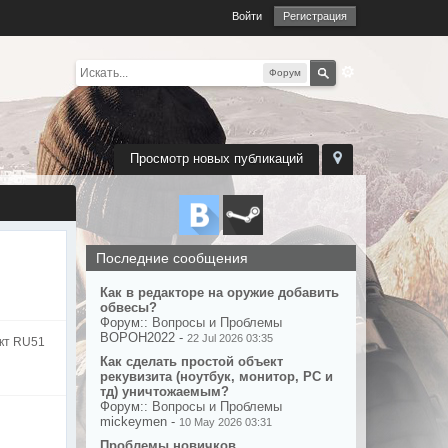
Войти
Регистрация
Форум
Просмотр новых публикаций
Последние сообщения
Как в редакторе на оружие добавить
обвесы?
Форум::
Вопросы и Проблемы
BOPOH2022 -
22 Jul 2026 03:35
кт RU51
Как сделать простой объект
рекувизита (ноутбук, монитор, PC и
тд) уничтожаемым?
Форум::
Вопросы и Проблемы
mickeymen -
10 May 2026 03:31
Проблемы новичков