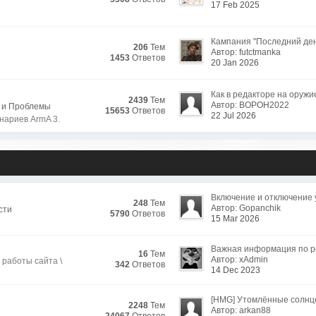
17 Feb 2025
Кампания "Последний ден.
206
Тем
Автор: futctmanka
1453
Ответов
20 Jan 2026
Как в редакторе на оружие
2439
Тем
Автор: BOPOH2022
 и Проблемы
15653
Ответов
22 Jul 2026
нариев ArmA 3.
Включение и отключение у
248
Тем
Автор: Gopanchik
сти
5790
Ответов
15 Mar 2026
Важная информация по рег
16
Тем
Автор: xAdmin
работы сайта \
342
Ответов
14 Dec 2023
[HMG] Утомлённые солнц
2248
Тем
Автор: arkan88