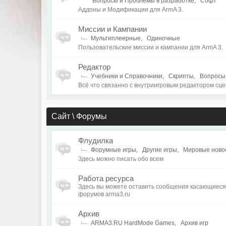
Вопросы и Проблемы в разработке
,
Софт
Аддоны и Модификации для ArmA 3.
Миссии и Кампании
Мультиплеерные
,
Одиночные
Пользовательские миссии и кампании для ArmA 3.
Редактор
Учебники и Справочники
,
Скрипты
,
Вопросы
Всё что связанно с внутриигровым редактором сце
Сайт \ Форумы
Флудилка
Форумные игры
,
Другие игры
,
Мировые ново
Здесь можно писать обо всем
Работа ресурса
Здесь вы можете оставить сообщения касающиеся 
форумов arma3.ru
Архив
ARMA3.RU HardMode Games
,
Архив игр