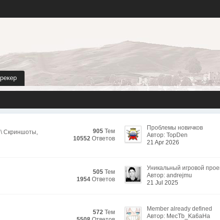
трекер
Проблемы новичков
905
Тем
 \ Скриншоты
,
Автор: TopDen
10552
Ответов
21 Apr 2026
Уникальный игровой прое
505
Тем
Автор: andrejmu
1954
Ответов
21 Jul 2025
Member already defined
572
Тем
Автор: MecTb_Ka6aHa
5508
Ответов