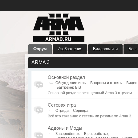
Форум
Изображения
Видеоролики
Баг-
ARMA 3
Основной раздел
Обсуждение игры
,
Вопросы и ответы
,
Видео
Багтрекер BIS
Основной раздел посвященный Arma 3 в целом.
Сетевая игра
Отряды
,
Сервера
Всё что связанно с сетевыми режимами Arma 3.
Аддоны и Моды
Завершённые
,
В разработке
,