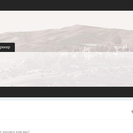
трекер
т раздел для вас!