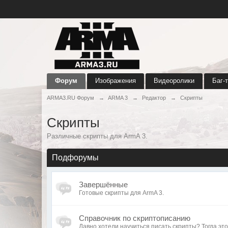
Форум
Изображения
Видеоролики
Баг-
ARMA3.RU Форум
→
ARMA 3
→
Редактор
→
Скрипты
Скрипты
Различные скрипты для ArmA 3.
Подфорумы
Завершённые
Готовые скрипты для ArmA 3.
Справочник по скриптописанию
Давно хотели научиться писать скрипты? Тогда это