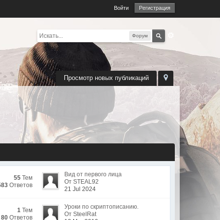
Войти
Регистрация
Форум
Просмотр новых публикаций
Вид от первого лица
55
Тем
От STEAL92
583
Ответов
21 Jul 2024
Уроки по скриптописанию.
1
Тем
От SteelRat
80
Ответов