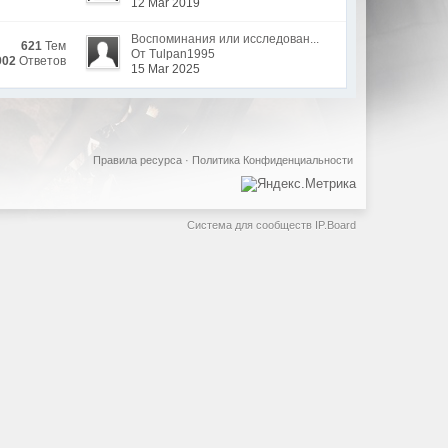
12 Mar 2019
Воспоминания или исследован...
621
Тем
От Tulpan1995
902
Ответов
15 Mar 2025
Правила ресурса
·
Политика Конфиденциальности
Система для сообществ
IP.Board