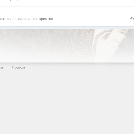
4
ительно с написание скриптов.
язь
Помощь