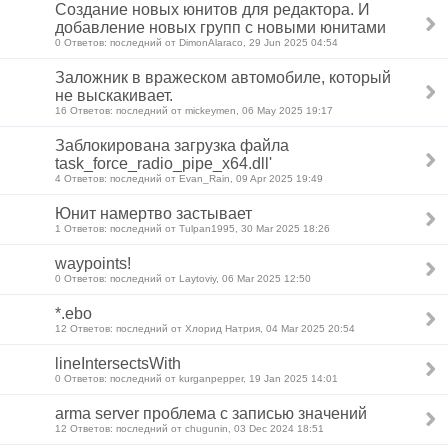
Создание новых юнитов для редактора. И
добавление новых групп с новыми юнитами
0 Ответов: последний от DimonAlaraco, 29 Jun 2025 04:54
Заложник в вражеском автомобиле, который
не выскакивает.
16 Ответов: последний от mickeymen, 06 May 2025 19:17
Заблокирована загрузка файла
task_force_radio_pipe_x64.dll'
4 Ответов: последний от Evan_Rain, 09 Apr 2025 19:49
Юнит намертво застывает
1 Ответов: последний от Tulpan1995, 30 Mar 2025 18:26
waypoints!
0 Ответов: последний от Laytoviy, 06 Mar 2025 12:50
*.ebo
12 Ответов: последний от Хлорид Натрия, 04 Mar 2025 20:54
lineIntersectsWith
0 Ответов: последний от kurganpepper, 19 Jan 2025 14:01
arma server проблема с записью значений
12 Ответов: последний от chugunin, 03 Dec 2024 18:51