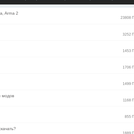
a, Arma 2
23808 
3252 
1453 
1706 
1499 
м модов
1168 
855 
скачать?
1889 