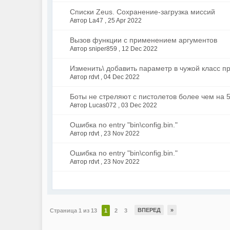
Списки Zeus. Сохранение-загрузка миссий
Автор La47 ,
25 Apr 2022
Вызов функции с применением аргументов
Автор sniper859 ,
12 Dec 2022
Изменить\ добавить параметр в чужой класс 
Автор rdvt ,
04 Dec 2022
Боты не стреляют с пистолетов более чем на 5
Автор Lucas072 ,
03 Dec 2022
Ошибка no entry "bin\config.bin."
Автор rdvt ,
23 Nov 2022
Ошибка no entry "bin\config.bin."
Автор rdvt ,
23 Nov 2022
ВПЕРЕД
»
Страница 1 из 13
1
2
3