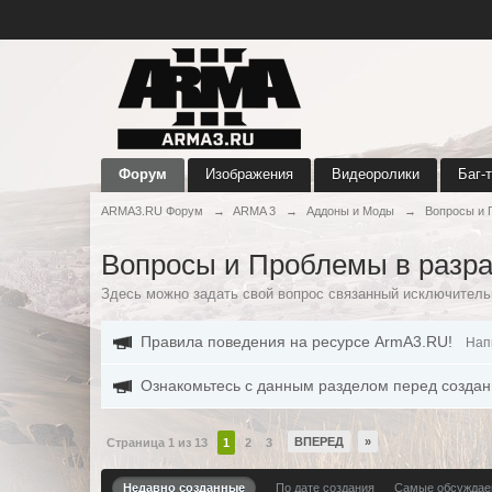
Форум
Изображения
Видеоролики
Баг-
ARMA3.RU Форум
→
ARMA 3
→
Аддоны и Моды
→
Вопросы и 
Вопросы и Проблемы в разра
Здесь можно задать свой вопрос связанный исключитель
Правила поведения на ресурсе ArmA3.RU!
Нап
Ознакомьтесь с данным разделом перед создан
ВПЕРЕД
»
Страница 1 из 13
1
2
3
Недавно созданные
По дате создания
Самые обсужда