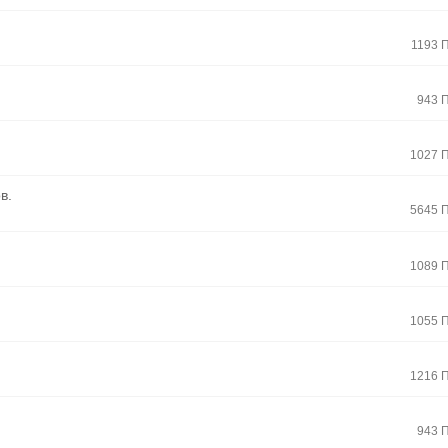
1193 
943 
1027 
в.
5645 
1089 
1055 
1216 
943 