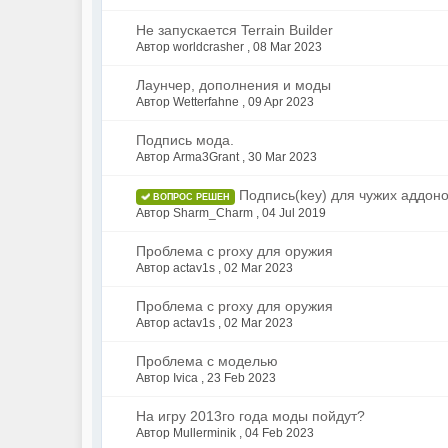
Не запускается Terrain Builder
Автор worldcrasher ,
08 Mar 2023
Лаунчер, дополнения и моды
Автор Wetterfahne ,
09 Apr 2023
Подпись мода.
Автор Arma3Grant ,
30 Mar 2023
Подпись(key) для чужих аддоно
ВОПРОС РЕШЕН
Автор Sharm_Charm ,
04 Jul 2019
Проблема с proxy для оружия
Автор actav1s ,
02 Mar 2023
Проблема с proxy для оружия
Автор actav1s ,
02 Mar 2023
Проблема с моделью
Автор Ivica ,
23 Feb 2023
На игру 2013го года моды пойдут?
Автор Mullerminik ,
04 Feb 2023