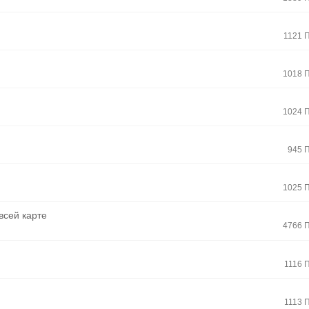
1121 
1018 
1024 
945 
1025 
всей карте
4766 
1116 
1113 