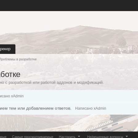
трекер
Проблемы в разработке
ботке
но с разработкой или работой аддонов и модификаций.
исано xAdmin
ием тем или добавлением ответов.
Написано xAdmin
емые
Самые просматриваемые
Настроить
Не/решенные вопросы