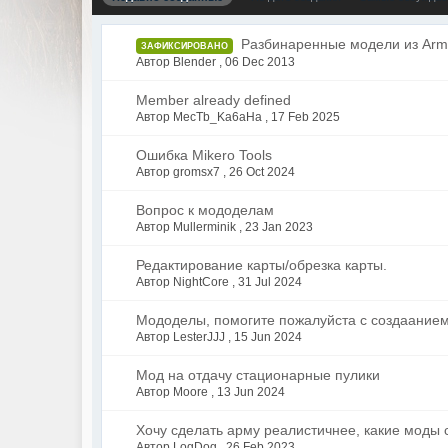
Разбинаренные модели из Arm
ЗАФИКСИРОВАНО
Автор Blender ,
06 Dec 2013
Member already defined
Автор MecTb_Ka6aHa ,
17 Feb 2025
Ошибка Mikero Tools
Автор gromsx7 ,
26 Oct 2024
Вопрос к мододелам
Автор Mullerminik ,
23 Jan 2023
Редактирование карты/обрезка карты.
Автор NightCore ,
31 Jul 2024
Мододелы, помогите пожалуйста с создаание
Автор LesterJJJ ,
15 Jun 2024
Мод на отдачу стационарные пулики
Автор Moore ,
13 Jun 2024
Хочу сделать арму реалистичнее, какие моды 
Автор LogDog ,
26 Feb 2023