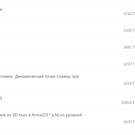
я.
5742 
2455 
3087 
2237 
спавна. Динамическая точка спавна при
3316 
3
20824 
лей из 3D max в Arma2/3 *.p3d из уровней
5637 