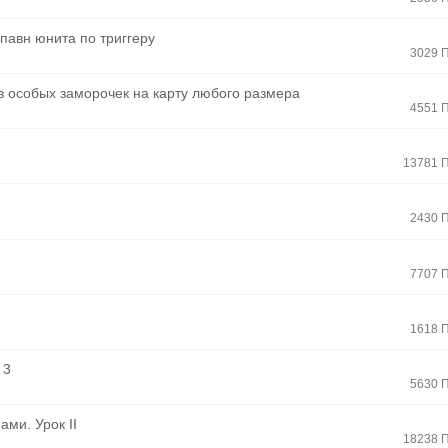
павн юнита по триггеру
3029 
ез особых заморочек на карту любого размера
4551 
13781 
2430 
7707 
1618 
 3
5630 
ами. Урок II
18238 