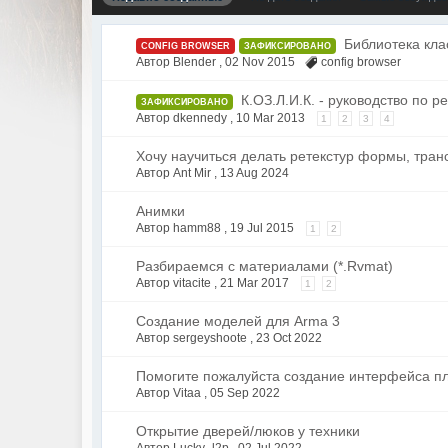
Библиотека кла
CONFIG BROWSER
ЗАФИКСИРОВАНО
Автор Blender ,
02 Nov 2015
config browser
К.ОЗ.Л.И.К. - руководство по 
ЗАФИКСИРОВАНО
Автор dkennedy ,
10 Mar 2013
1
2
3
4
Хочу научиться делать ретекстур формы, тран
Автор Ant Mir ,
13 Aug 2024
Анимки
Автор hamm88 ,
19 Jul 2015
1
2
Разбираемся с материалами (*.Rvmat)
Автор vitacite ,
21 Mar 2017
1
2
Создание моделей для Arma 3
Автор sergeyshoote ,
23 Oct 2022
Помогите пожалуйста создание интерфейса п
Автор Vitaa ,
05 Sep 2022
Открытие дверей/люков у техники