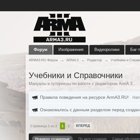
Форум
Изображения
Видеоролики
Баг-
ARMA3.RU Форум
→
ARMA 3
→
Редактор
→
Учебники и Справ
Учебники и Справочники
Мануалы и туториалы по работе с редактором ArmA 3.
Правила поведения на ресурсе ArmA3.RU!
Нап
Ознакомьтесь с данным разделом перед создан
ВПЕРЕД
Страница 1 из 2
1
2
Недавно созданные
По дате создания
Самые обсужда