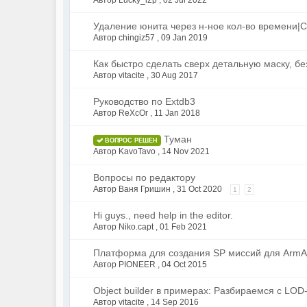
Автор Lucky_l2p ,
02 Jul 2022
Удаление юнита через н-ное кол-во времени|С
Автор chingiz57 ,
09 Jan 2019
Как быстро сделать сверх детальную маску, б
Автор vitacite ,
30 Aug 2017
Руководство по Extdb3
Автор ReXcOr ,
11 Jan 2018
Туман
ВОПРОС РЕШЕН
Автор KavoTavo ,
14 Nov 2021
Вопросы по редактору
Автор Ваня Гришин ,
31 Oct 2020
1
2
Hi guys., need help in the editor.
Автор Niko.capt ,
01 Feb 2021
Платформа для создания SP миссий для ArmA
Автор PIONEER ,
04 Oct 2015
Object builder в примерах: Разбираемся с LOD-
Автор vitacite ,
14 Sep 2016