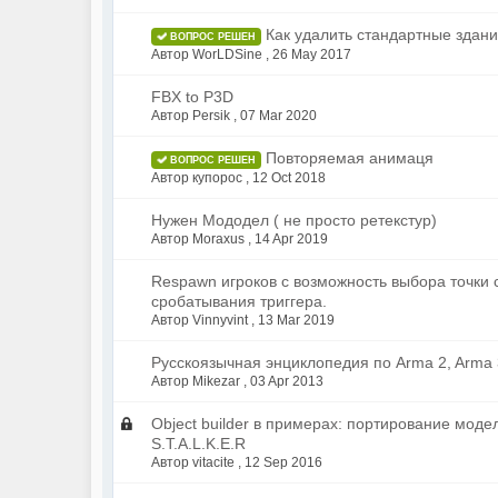
Как удалить стандартные здани
ВОПРОС РЕШЕН
Автор WorLDSine ,
26 May 2017
FBX to P3D
Автор Persik ,
07 Mar 2020
Повторяемая анимаця
ВОПРОС РЕШЕН
Автор купорос ,
12 Oct 2018
Нужен Мододел ( не просто ретекстур)
Автор Moraxus ,
14 Apr 2019
Respawn игроков с возможность выбора точки 
сробатывания триггера.
Автор Vinnyvint ,
13 Mar 2019
Русскоязычная энциклопедия по Arma 2, Arma 
Автор Mikezar ,
03 Apr 2013
Object builder в примерах: портирование моде
S.T.A.L.K.E.R
Автор vitacite ,
12 Sep 2016