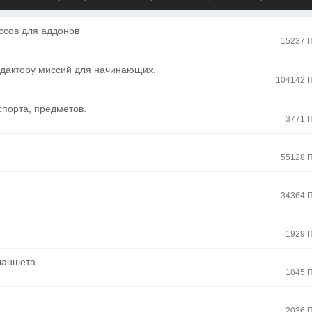
ссов для аддонов
15237 
редактору миссий для начинающих.
104142 
спорта, предметов.
3771 
55128 
34364 
1929 
ланшета
1845 
2036 