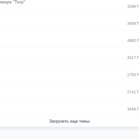
имере "Тигр"
3289 
3859 
4982 
4317 
2793 
2741 
3448 
Загрузить еще темы