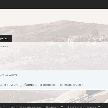
трекер
очники
исано xAdmin
ием тем или добавлением ответов.
Написано xAdmin
емые
Самые просматриваемые
Настроить
Не/решенные вопросы