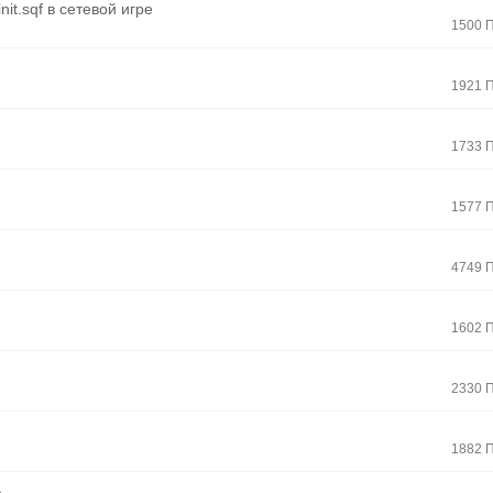
it.sqf в сетевой игре
1500 
1921 
1733 
1577 
4749 
1602 
2330 
1882 