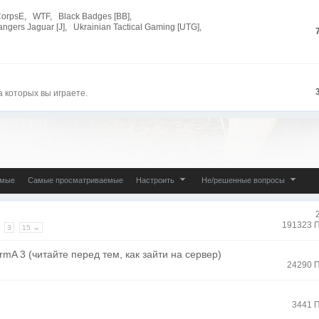
CorpsE
,
WTF
,
Black Badges [BB]
,
angers Jaguar [J]
,
Ukrainian Tactical Gaming [UTG]
,
 которых вы играете.
емые
Самые просматриваемые
Настроить
Не/решенные вопросы
191323 
3
15 →
rmA 3 (читайте перед тем, как зайти на сервер)
24290 
3441 