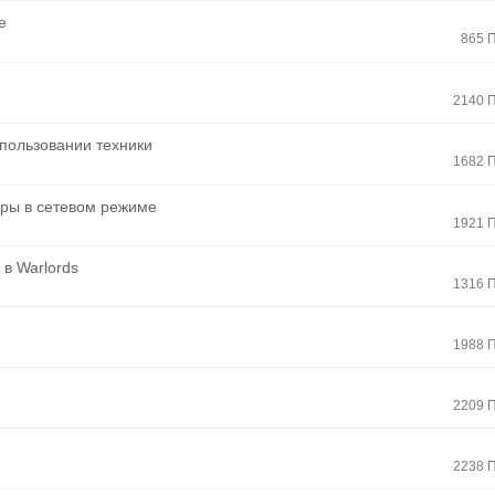
е
865 
2140 
пользовании техники
1682 
гры в сетевом режиме
1921 
 в Warlords
1316 
1988 
2209 
2238 