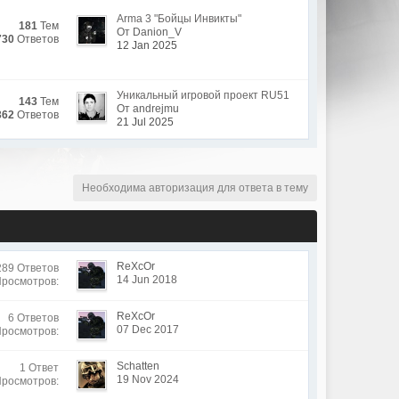
Arma 3 "Бойцы Инвикты"
181
Тем
От Danion_V
730
Ответов
12 Jan 2025
Уникальный игровой проект RU51
143
Тем
От andrejmu
362
Ответов
21 Jul 2025
Необходима авторизация для ответа в тему
ReXcOr
289 Ответов
14 Jun 2018
Просмотров:
ReXcOr
6 Ответов
07 Dec 2017
Просмотров:
Schatten
1 Ответ
19 Nov 2024
Просмотров: