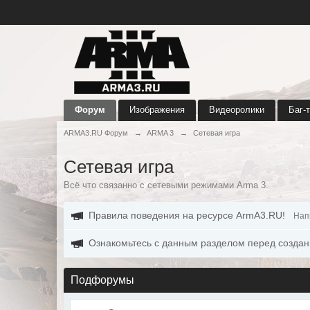
Форум
Изображения
Видеоролики
Баг-
ARMA3.RU Форум
→
ARMA 3
→
Сетевая игра
Сетевая игра
Всё что связанно с сетевыми режимами Arma 3.
Правила поведения на ресурсе ArmA3.RU!
Нап
Ознакомьтесь с данным разделом перед создан
Подфорумы