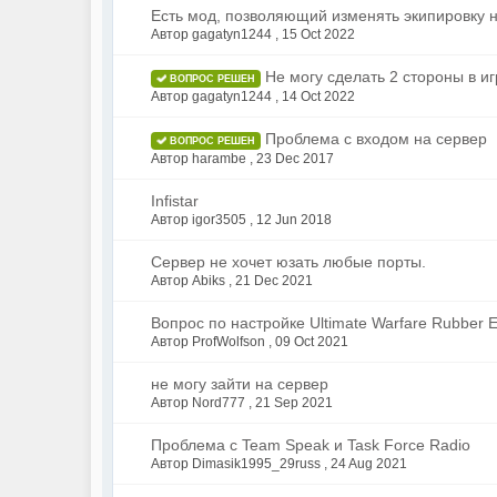
Есть мод, позволяющий изменять экипировку 
Автор gagatyn1244 ,
15 Oct 2022
Не могу сделать 2 стороны в и
ВОПРОС РЕШЕН
Автор gagatyn1244 ,
14 Oct 2022
Проблема с входом на сервер
ВОПРОС РЕШЕН
Автор harambe ,
23 Dec 2017
Infistar
Автор igor3505 ,
12 Jun 2018
Сервер не хочет юзать любые порты.
Автор Abiks ,
21 Dec 2021
Вопрос по настройке Ultimate Warfare Rubber E
Автор ProfWolfson ,
09 Oct 2021
не могу зайти на сервер
Автор Nord777 ,
21 Sep 2021
Проблема с Team Speak и Task Force Radio
Автор Dimasik1995_29russ ,
24 Aug 2021