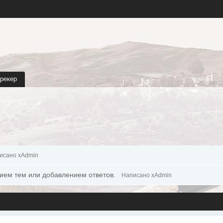
трекер
исано xAdmin
ием тем или добавлением ответов.
Написано xAdmin