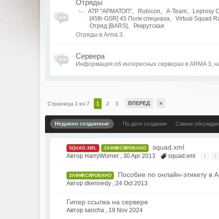
Отряды
ATP "АРМАТОП"
,
Rubicon
,
A-Team
,
Leprosy 
[45th GSR] 45 Полк спецназа
,
Virtual Squad R
Отряд [BARS]
,
Рекрутская
Отряды в Arma 3.
Сервера
Информация об интересных серверах в ARMA 3, на
ВПЕРЕД
»
Страница 1 из 7
1
2
3
Недавно созданные
По дате создания
Самые обсужда
squad.xml
SQUAD.XML
ЗАФИКСИРОВАНО
Автор HarryWorner ,
30 Apr 2013
squad.xml
1
2
Пособие по онлайн-этикету в A
ЗАФИКСИРОВАНО
Автор dkennedy ,
24 Oct 2013
Гипер ссылка на сервере
Автор sancha ,
19 Nov 2024