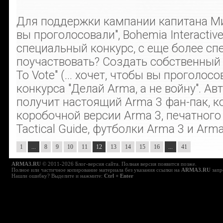
Для поддержки кампании капитана Ми
вы проголосовали", Bohemia Interactiv
специальный конкурс, с еще более с
поучаствовать? Создать собственный пл
To Vote" (... хочет, чтобы вы проголос
конкурса "Делай Arma, а не войну". А
получит настоящий Arma 3 фан-пак, к
коробочной версии Arma 3, печатного
Tactical Guide, футболки Arma 3 и Arm
1
...
8
9
10
11
12
13
14
15
16
...
41
ARMA3.RU
© 2011-2026 Блог-версия сайта. Полная версия появится позже.
Полное или частичное копирование материала без указания ссылки на
ARMA3.RU
запр
Нашли ошибку? Выделите и нажмите:
Ctrl + Enter