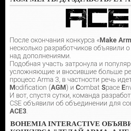
После окончания конкурса «
Make Arm
несколько разработчиков объявили о
над дополнениями.
Подобная участь затронула и популя
усложняющие и вносившие больше ре
процесс Arma 3, в частности речь иде
M
odification (
AGM
) и
C
ombat
S
pace
E
n
И вот, спустя сутки, команда разрабо
CSE объявили об объединении для со
ACE3
.
BOHEMIA INTERACTIVE ОБЪЯВ