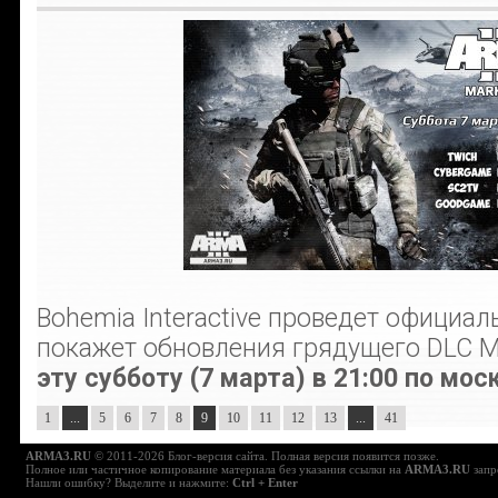
Bohemia Interactive проведет официал
покажет обновления грядущего DLC М
эту субботу (7 марта) в 21:00 по мо
1
...
5
6
7
8
9
10
11
12
13
...
41
ARMA3.RU
© 2011-2026 Блог-версия сайта. Полная версия появится позже.
Полное или частичное копирование материала без указания ссылки на
ARMA3.RU
запр
Нашли ошибку? Выделите и нажмите:
Ctrl + Enter