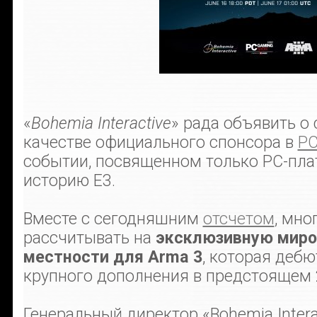
«
Bohemia Interactive
» рада объявить о 
качестве официального спонсора в
PC
событии, посвященном только PC-пла
историю E3.
Вместе с сегодняшним
отсчетом
, мно
рассчитывать на
эксклюзивную миро
местности для Arma 3
, которая дебю
крупного дополнения в предстоящем 
Генеральный директор «Bohemia Interac