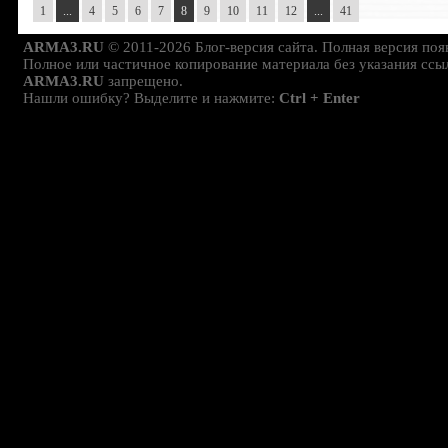
1
...
4
5
6
7
8
9
10
11
12
...
41
ARMA3.RU
© 2011-2026 Блог-версия сайта. Полная версия поя
Полное или частичное копирование материала без указания ссы
ARMA3.RU
запрещено.
Нашли ошибку? Выделите и нажмите:
Ctrl + Enter