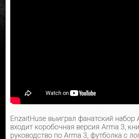
EnzaitHuse выиграл фанатский набор 
входит коробочная версия Arma 3, кн
руководство по Arma 3, футболка с ло