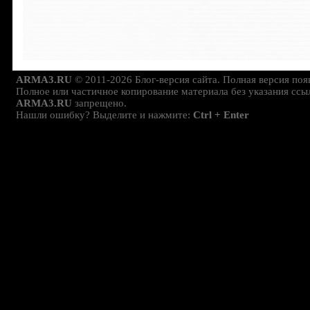
ARMA3.RU
© 2011-2026 Блог-версия сайта. Полная версия поя
Полное или частичное копирование материала без указания ссы
ARMA3.RU
запрещено.
Нашли ошибку? Выделите и нажмите:
Ctrl + Enter