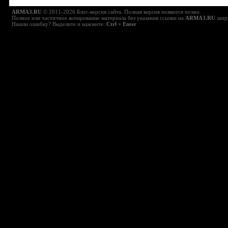
ARMA3.RU
© 2011-2026 Блог-версия сайта. Полная версия появится позже.
Полное или частичное копирование материала без указания ссылки на
ARMA3.RU
запр
Нашли ошибку? Выделите и нажмите:
Ctrl + Enter