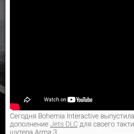
Сегодня Bohemia Interactive выпусти
дополнение
Jets DLC
для своего такт
шутера Arma 3.