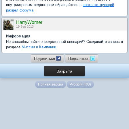
внутриигровым редактором обращайтесь в
соответствующий
раздел форума
.
HarryWorner
19 Sep 2013
Информация
Не способны найти определенный сценарий? Создавайте запрос в
разделе
Миссии и Кампании
Поделиться
Поделиться
Закрыта
Полная версия
Русский (RU)