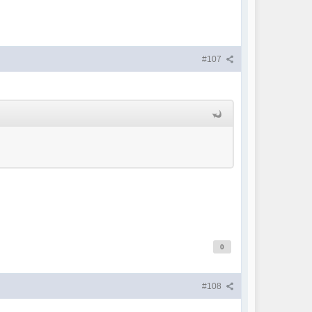
#107
0
#108