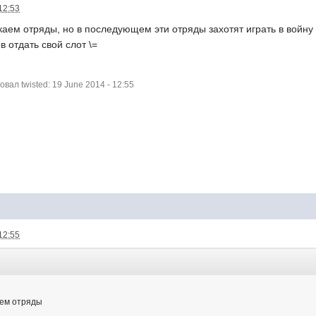
12:53
аем отряды, но в последующем эти отряды захотят играть в войну м
в отдать свой слот \=
ал twisted: 19 June 2014 - 12:55
12:55
аем отряды