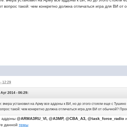
вот вопрос такой: чем конкретно должна отличаться игра для ВИ от
- 12:29
Ауг 2014 - 06:29:
: вчера установил на Арму все аддоны к ВИ, но до этого стояли еще с Тушино 
вопрос такой: чем конкретно должна отличаться игра для ВИ от обычной? Про
+ аддоны
@ARMA3RU_VI, @A3MP, @CBA_A3, @task_force_radio
и
те данной
темы