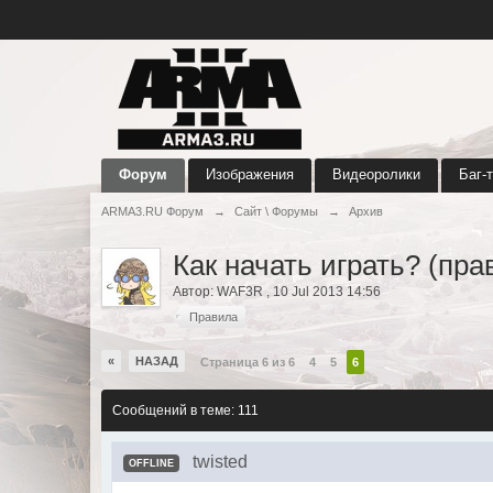
Форум
Изображения
Видеоролики
Баг-
ARMA3.RU Форум
→
Сайт \ Форумы
→
Архив
Как начать играть? (пра
Автор:
WAF3R
,
10 Jul 2013 14:56
Правила
«
НАЗАД
Страница 6 из 6
4
5
6
Сообщений в теме: 111
twisted
OFFLINE