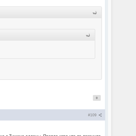
0
#109
еще с Тушино аддоны. Правда игра что-то лаганула