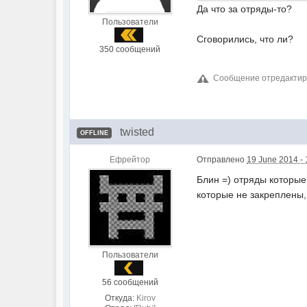
Да что за отряды-то?
Пользователи
Сговорились, что ли?
350 сообщений
Сообщение отредактирова
twisted
OFFLINE
Ефрейтор
Отправлено
19 June 2014 - 
Блин =) отряды которые 
которые не закреплены,
Пользователи
56 сообщений
Откуда:
Kirov