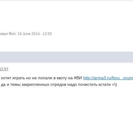
л ffirin: 19 June 2014 - 12:55
12:57
хотят играть но не попали в квоту на #ВИ
http://arma3.ru/foru...orum
 да и темы закрепленных отрядов надо почистить кстати =\)