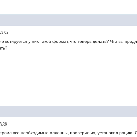
13:02
 не котируется у них такой формат, что теперь делать? Что вы предл
ить?
13:28
строил все необходимые алдонны, проверил их, установил рацию.