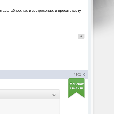
асштабнее, т.е. в воскресение, и просить квоту
0
#102