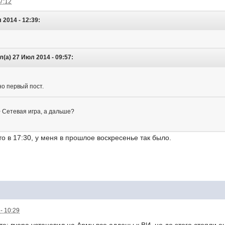
17:12
 2014 - 12:39:
л(а) 27 Июл 2014 - 09:57:
о первый пост.
 Сетевая игра, а дальше?
то в 17:30, у меня в прошлое воскресенье так было.
- 10:29
те: вчера установил на Арму все аддоны к ВИ, но до этого стояли 