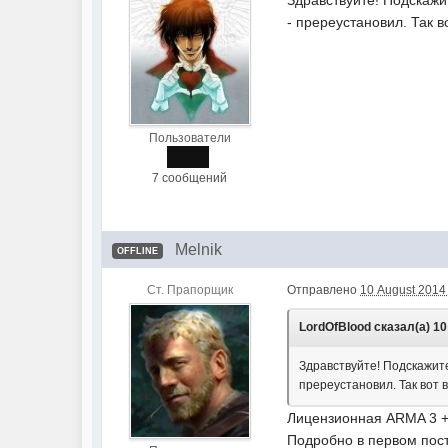
- пререустановил. Так 
Пользователи
7 сообщений
Melnik
OFFLINE
Ст. Прапорщик
Отправлено
10 August 2014 
LordOfBlood сказал(а) 10 
Здравствуйте! Подскажите
пререустановил. Так вот 
Лицензионная ARMA 3 
Подробно в первом пос