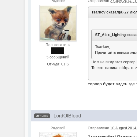
Рядовой
Отправлено
27 July 2014 - 
Tsarkov сказал(а) 27 Июл
ST_Alex_Lighting сказа
Пользователи
Tsarkov
,
Прочитайте внимательн
5 сообщений
Но я не вижу этот сервер!
Откуда:
СПб
То-есть нажимаю Играть >
сервер будет виден где 
LordOfBlood
OFFLINE
Рядовой
Отправлено
10 August 2014 
Здравствуйте! Подскажи