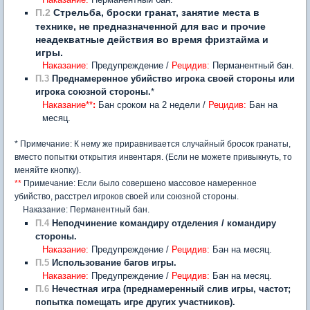
П.2
Стрельба, броски гранат, занятие места в
технике, не предназначенной для вас и прочие
неадекватные действия во время фризтайма и
игры.
Наказание:
Предупреждение /
Рецидив:
Перманентный бан.
П.3
Преднамеренное убийство игрока своей стороны или
игрока союзной стороны.
*
Наказание**
:
Бан сроком на 2 недели /
Рецидив:
Бан на
месяц.
* Примечание: К нему же приравнивается случайный бросок гранаты,
вместо попытки открытия инвентаря. (Если не можете привыкнуть, то
меняйте кнопку).
**
Примечание: Если было совершено массовое намеренное
убийство, расстрел игроков своей или союзной стороны.
Наказание: Перманентный бан.
П.4
Неподчинение командиру отделения / командиру
стороны.
Наказание:
Предупреждение /
Рецидив:
Бан на месяц.
П.5
Использование багов игры.
Наказание:
Предупреждение /
Рецидив:
Бан на месяц.
П.6
Нечестная игра (преднамеренный слив игры, частот;
попытка помещать игре других участников).