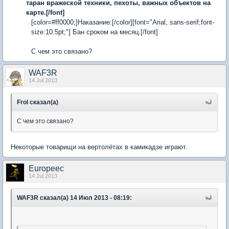
таран вражеской техники, пехоты, важных объектов на
карте.[/font]
[color=#ff0000;]Наказание:[/color][font="Arial, sans-serif;font-
size:10.5pt;"] Бан сроком на месяц.[/font]
C чем это связано?
WAF3R
14 Jul 2013
Frol сказал(а)
C чем это связано?
Некоторые товарищи на вертолётах в камикадзе играют.
Europeec
14 Jul 2013
WAF3R сказал(а) 14 Июл 2013 - 08:19: