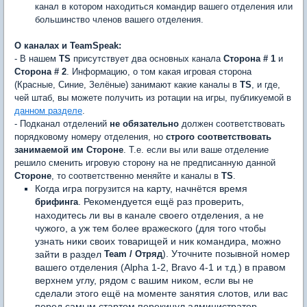
канал в котором находиться командир вашего отделения или
большинство членов вашего отделения.
О каналах и TeamSpeak:
- В нашем
TS
присутствует два основных канала
Сторона # 1
и
Сторона # 2
. Информацию, о том какая игровая сторона
(Красные, Синие, Зелёные) занимают какие каналы в
TS
, и где,
чей штаб, вы можете получить из ротации на игры, публикуемой в
данном разделе
.
- Подканал отделений
не обязательно
должен соответствовать
порядковому номеру отделения, но
строго соответствовать
занимаемой им Стороне
. Т.е. если вы или ваше отделение
решило сменить игровую сторону на не предписанную данной
Стороне
, то соответственно меняйте и каналы в
TS
.
Когда игра
на карту, начнётся время
погрузится
. Рекомендуется ещё раз проверить,
брифинга
находитесь ли вы в канале своего отделения, а не
чужого, а уж тем более вражеского (для того чтобы
узнать ники своих товарищей и ник командира, можно
). Уточните позывной номер
зайти в раздел
Team / Отряд
вашего отделения (Alpha 1-2, Bravo 4-1 и т.д.) в правом
верхнем углу, рядом с вашим ником, если вы не
сделали этого ещё на моменте занятия слотов, или вас
перед самым стартом перекинул администратор.