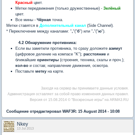
Красный
цвет.
Метки передвижения (только дружественные) -
Зелёный
цвет.
Все мины -
Чёрная
точка.
Метки ставятся в
Дополнительный канал
(Side Channel).
* Переключение между каналами: "
,
"("
б
") или "
.
"("
ю
").
4.2 Обнаружение противника:
Если вы заметили противника, то сразу доложите
азимут
(цифровое деление на компасе "K");
расстояние
и
ближайшие
ориентиры
(строения, техника, скалы и проч.);
кол-во
и состав; направление движения, осмотра.
Поставьте
метку
на карте.
Заходя на сервер вы принимаете данные условия.
Администрация оставляет за собой право изменения данных правил.
Версия от 15.08.2014 © "Воскресные игры" на ARMA3.RU
Сообщение отредактировал WAF3R: 15 August 2014 - 10:08
Nkey
13 Jul 2013