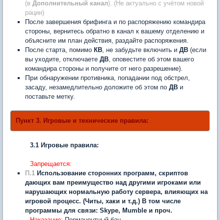
(в
Дополнительный канал
). (Не актуально с учётом новой
рации)
После завершения брифинга и по распоряжению командира
стороны, вернитесь обратно в канал к вашему отделению и
объясните им план действия, раздайте распоряжения.
После старта, помимо
КВ
, не забудьте включить и
ДВ
(если
вы уходите, отключаете
ДВ
, оповестите об этом вашего
командира стороны и получите от него разрешение).
​При
обнаружении противника, попадании под обстрел,
засаду, незамедлительно доложите об этом по
ДВ
и
поставьте метку.
Пункт 3. Игровые и технические правила:
3.1 Игровые правила:
Запрещается:
П.1
Использование сторонних программ, скриптов
дающих вам преимущество над другими игроками или
нарушающих нормальную работу сервера, влияющих на
игровой процесс. (Читы, хаки и т.д.) В том числе
программы для связи: Skype, Mumble и проч.
Наказание:
Перманентный бан.