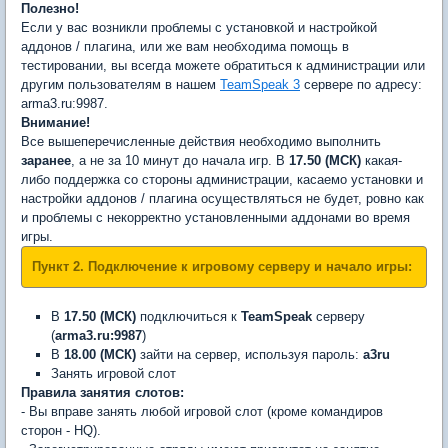
Полезно!
Если у вас возникли проблемы с установкой и настройкой
аддонов / плагина, или же вам необходима помощь в
тестировании, вы всегда можете обратиться к администрации или
другим пользователям в нашем
TeamSpeak 3
сервере по адресу:
arma3.ru:9987.
Внимание!
Все вышеперечисленные действия необходимо выполнить
заранее
, а не за 10 минут до начала игр. В
17.50 (МСК)
какая-
либо поддержка со стороны администрации, касаемо установки и
настройки аддонов / плагина осуществляться не будет, ровно как
и проблемы с некорректно установленными аддонами во время
игры.
Пункт 2. Подключение к игровому серверу и начало игры:
В
17.50 (МСК)
подключиться к
TeamSpeak
серверу
(
arma3.ru:9987
)
В
18.00 (МСК)
зайти на сервер, используя пароль:
a3ru
Занять игровой слот
Правила занятия слотов:
- Вы вправе занять любой игровой слот (кроме командиров
сторон - HQ).