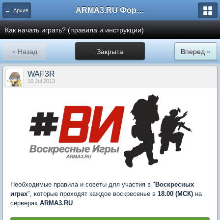
ARMA3.RU Форум
← Архив
Как начать играть? (правила и инструкции)
« Назад
Закрыта
Вперед »
WAF3R
10 Jul 2013
Необходимые правила и советы для участия в "
Воскресных
играх
", которые проходят каждое воскресенье в
18.00 (МСК)
на
серверах
ARMA3.RU
.