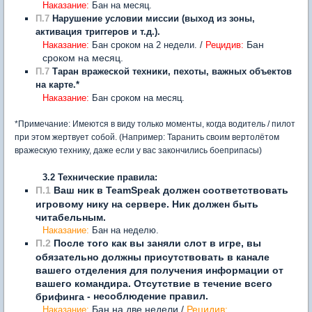
Наказание:
Бан на месяц.
П.7
Нарушение условии миссии (выход из зоны,
активация триггеров и т.д.).
Бан
Наказание:
Бан сроком на 2 недели. /
Рецидив:
сроком на месяц.
П.7
Таран вражеской техники, пехоты, важных объектов
на карте.*
Наказание:
Бан сроком на месяц.
*Примечание: Имеются в виду только моменты, когда водитель / пилот
при этом жертвует собой. (Например: Таранить своим вертолётом
вражескую технику, даже если у вас закончились боеприпасы)
3.2 Технические правила:
П.1
Ваш ник в TeamSpeak должен соответствовать
игровому нику на сервере. Ник должен быть
читабельным.
Наказание:
Бан на неделю.
П.2
После того как вы заняли слот в игре, вы
обязательно должны присутствовать в канале
вашего отделения для получения информации от
вашего командира. Отсутствие в течение всего
-
несоблюдение правил.
брифинга
Бан на две недели /
Рецидив:
Наказание: