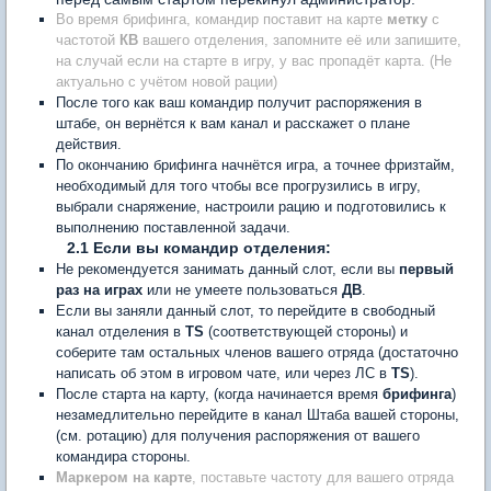
Во время брифинга, командир поставит на карте
метку
с
частотой
КВ
вашего отделения, запомните её или запишите,
на случай если на старте в игру, у вас пропадёт карта. (Не
актуально с учётом новой рации)
После того как ваш командир получит распоряжения в
штабе, он вернётся к вам канал и расскажет о плане
действия.
По окончанию брифинга начнётся игра, а точнее фризтайм,
необходимый для того чтобы все прогрузились в игру,
выбрали снаряжение, настроили рацию и подготовились к
выполнению поставленной задачи.
2.1 Если вы командир отделения:
Не рекомендуется занимать данный слот, если вы
первый
раз на играх
или не умеете пользоваться
ДВ
.
Если вы заняли данный слот, то перейдите в свободный
канал отделения в
TS
(соответствующей стороны) и
соберите там остальных членов вашего отряда (достаточно
написать об этом в игровом чате, или через ЛС в
TS
).
После старта на карту, (когда начинается время
брифинга
)
незамедлительно перейдите в канал Штаба вашей стороны,
(см. ротацию) для получения распоряжения от вашего
командира стороны.
Маркером на карте
, поставьте частоту для вашего отряда