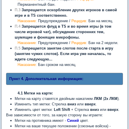
Перманентный бан.
П.3
Запрещается оскорбление других игроков в самой
игре и в TS соответственно.
Наказание:
Предупреждение /
Рецидив:
Бан на месяц.
П.4
Запрещается флуд в TS и во время игры (в том
числе игровой чат), обсуждение сторонних тем,
шумящие и фонящие микрофоны.
Наказание:
Предупреждение /
Рецидив:
Бан на 2 недели.
П.5
Запрещается занятие слотов после старта в игру
(занятие чужих слотов). Если игра уже началась, то
ждите следующую...
Наказание:
Бан сроком на месяц.
Пункт 4. Дополнительная информация:
4.1 Метки на карте:
Метки на карту ставятся двойным нажатием
ЛКМ
(
2x ЛКМ
).
Изменить тип метки: Стрелка
вниз
или
вверх
.
Изменить цвет метки:
Left Shift
+ Стрелка
вниз
или
вверх
.
Вне зависимости от того, за какую сторону вы играете:
Метки на противника имеют -
Синий
цвет.
Метки на ваше текущее положении (союзные войска) -