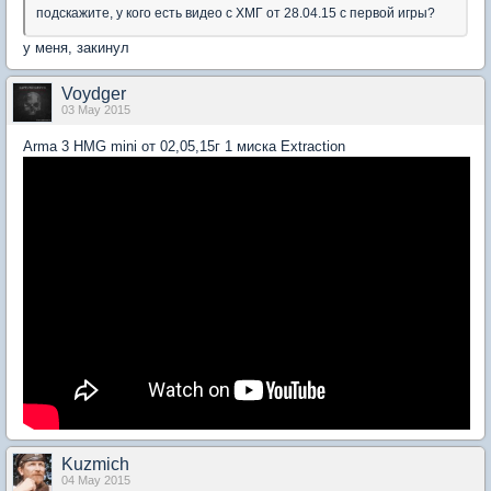
подскажите, у кого есть видео с ХМГ от 28.04.15 с первой игры?
у меня, закинул
Voydger
03 May 2015
Arma 3 HMG mini от 02,05,15г 1 миска Extraction
Kuzmich
04 May 2015