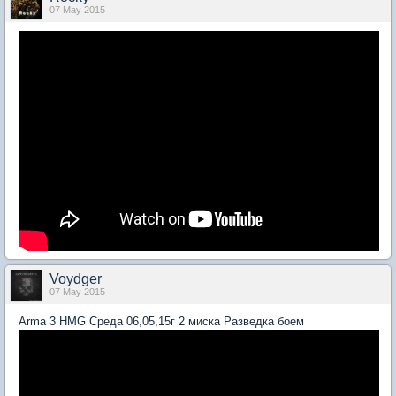
07 May 2015
Voydger
07 May 2015
Arma 3 HMG Среда 06,05,15г 2 миска Разведка боем