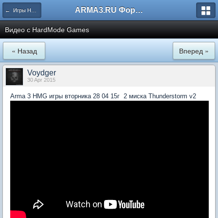
ARMA3.RU Форум
← Игры HardMode
Видео с HardMode Games
« Назад
Вперед »
Voydger
30 Apr 2015
Arma 3 HMG игры вторника 28 04 15г 2 миска Thunderstorm v2