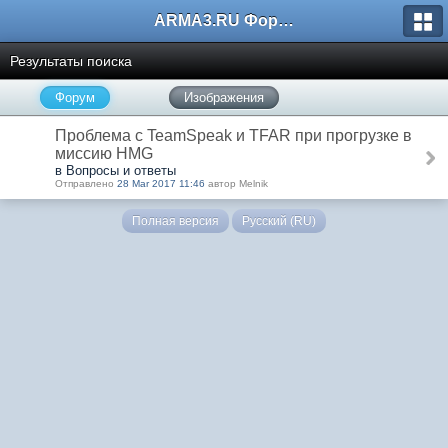
ARMA3.RU Форум
Результаты поиска
Форум
Изображения
Проблема с TeamSpeak и TFAR при прогрузке в
миссию HMG
в Вопросы и ответы
Отправлено
28 Mar 2017 11:46
автор Melnik
Полная версия
Русский (RU)