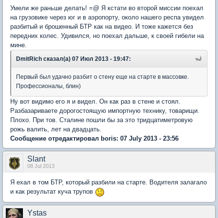
Умели же раньше делать! =@ Я кстати во второй миссии поехал
на грузовике через юг и в аэропорту, около нашего респа увидел
разбитый и брошенный БТР как на видео. И тоже кажется без
передних колес. Удивился, но поехал дальше, к своей гибели на
мине.
DmitRich сказал(а) 07 Июл 2013 - 19:47:
Первый был удачно разбит о стену еще на старте в массовке.
Профессионалы, блин)
Ну вот видимо его я и видел. Он как раз в стене и стоял.
Разбазариваете дорогостоящую импортную технику, товарищи.
Плохо. При тов. Сталине пошли бы за это тридцатиметровую
рожь валить, лет на двадцать.
Сообщение отредактировал boris: 07 July 2013 - 23:56
Slant
08 Jul 2013
Я ехал в том БТР, который разбили на старте. Водителя залагало
и как результат куча трупов
Ystas