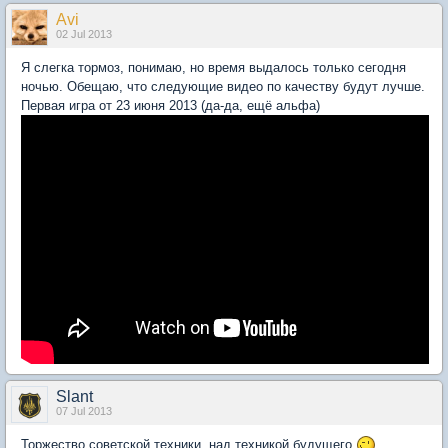
Avi
02 Jul 2013
Я слегка тормоз, понимаю, но время выдалось только сегодня
ночью. Обещаю, что следующие видео по качеству будут лучше.
Первая игра от 23 июня 2013 (да-да, ещё альфа)
Slant
07 Jul 2013
Торжество советской техники, над техникой будущего