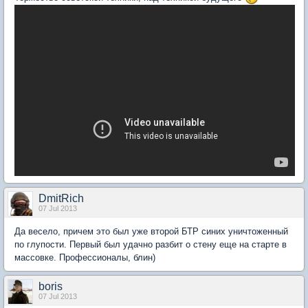
DmitRich
07 Jul 2013
Да весело, причем это был уже второй БТР синих уничтоженный
по глупости. Первый был удачно разбит о стену еще на старте в
массовке. Профессионалы, блин)
boris
07 Jul 2013