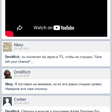
Nkey
24 Jun 2013
DmitRich
, ты отключил бы звуки в TS, чтобы не слушать "User
left your channel"...
DmitRich
24 Jun 2013
Nkey
, Я поставил на минимум, но их все равно слышно громко.
Наверное все таки отключу.
Cerber
24 Jun 2013
DmitRich
, Обрезка и монтаж в программе Adobe Premiere Pro