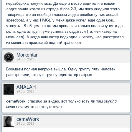
неразбериха получилась. Да ещё и место водителя в нашей
лодке занял кто-то из отряда Alpha 2-3, мы пока убедили этого
товарища что он вообще классом лодки ошибся (у них assault
speedboat, а у нас HMG), у меня даже успел ещё один боец
утонуть...В общем, когда мы проплыли только половину пути до
цели, одна из групп уже успела высадиться (та, чей катер на
мель сел). А когда наш катер подходил к берегу, нас расстрелял
из минигана вражеский водный транспорт.
Morkontar
24 Jun 2013
Вообщем полная непруха вышла. Одну группу пять человек
расстреляли, вторую группу один катер накрыл.
ANALAH
24 Jun 2013
cemaWork
, спасибо за видео, вот только есть ли там звук? У
меня почему-то он отсутствует.
cemaWork
24 Jun 2013