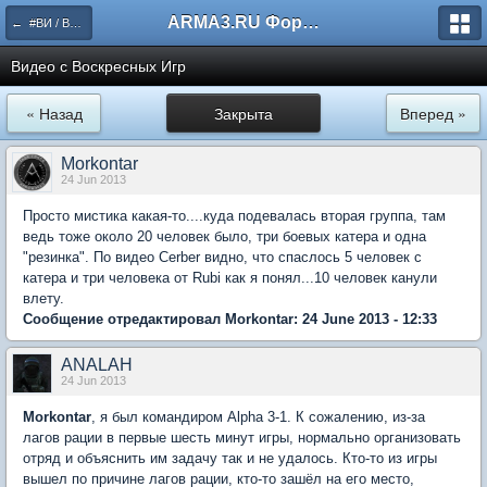
ARMA3.RU Форум
← #ВИ / Воскресные игры
Видео с Воскресных Игр
« Назад
Закрыта
Вперед »
Morkontar
24 Jun 2013
Просто мистика какая-то....куда подевалась вторая группа, там
ведь тоже около 20 человек было, три боевых катера и одна
"резинка". По видео Cerber видно, что спаслось 5 человек с
катера и три человека от Rubi как я понял...10 человек канули
влету.
Сообщение отредактировал Morkontar: 24 June 2013 - 12:33
ANALAH
24 Jun 2013
Morkontar
, я был командиром Alpha 3-1. К сожалению, из-за
лагов рации в первые шесть минут игры, нормально организовать
отряд и объяснить им задачу так и не удалось. Кто-то из игры
вышел по причине лагов рации, кто-то зашёл на его место,