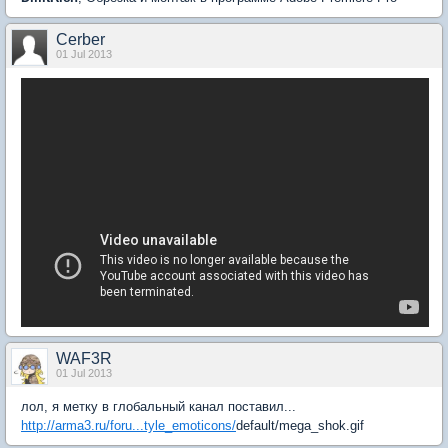
Cerber
01 Jul 2013
WAF3R
01 Jul 2013
лол, я метку в глобальный канал поставил...
http://arma3.ru/foru...tyle_emoticons/
default/mega_shok.gif