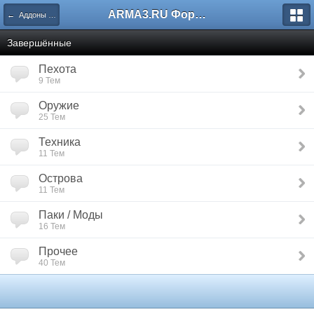
ARMA3.RU Форум
← Аддоны и Моды
Завершённые
Пехота
9 Тем
Оружие
25 Тем
Техника
11 Тем
Острова
11 Тем
Паки / Моды
16 Тем
Прочее
40 Тем