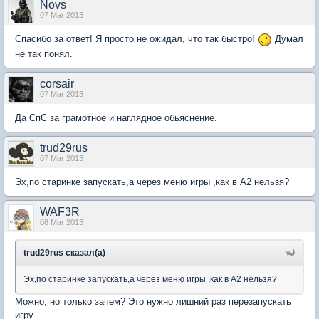
Novs
07 Mar 2013
Спасибо за ответ! Я просто не ожидал, что так быстро!
Думал
не так понял.
corsair
07 Mar 2013
Да СпС за грамотное и наглядное обьяснение.
trud29rus
07 Mar 2013
Эх,по старинке запускать,а через меню игры ,как в А2 нельзя?
WAF3R
08 Mar 2013
trud29rus сказал(а)
Эх,по старинке запускать,а через меню игры ,как в А2 нельзя?
Можно, но только зачем? Это нужно лишний раз перезапускать
игру.