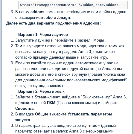
Steam/SteamApps/common/Arma 3/addon_name/addons
В папку
addons
поместите необходимые вам файлы аддона
с расширением
.pbo
и
.bisign
.
Далее есть два варианта подключения аддонов:
Вариант 1. Через лаунчер
Запустите лаунчер и перейдите в раздел "Моды".
Там вы увидите название вашего мода, идентично тому как
вы назвали вашу папку в разделе Arma 3, отметьте его
согласно примеру данному выше и запустите игру.
Если по какой-то причине аддон автоматически у вас не
распознался или находится в другой папке (не Arma 3) вы
можете добавить его в список вручную (правая 'кнопка окна
для добавления локальных пользовательских модификаций'
внизу, сразу под списком).
Вариант 2. Через ярлык
Зайдите в
Steam
-клиент, найдите в "Библиотеке игр" Arma 3,
щёлкните по ней
ПКМ
(Правая кнопка мыши) и выберите
Свойства
.
В вкладке
Общие
выберите
Установить параметры
запуска
.
В параметрах запуска введите строчку
-mod=
(данный
параметр отвечает за запуск Arma 3 с необходимыми