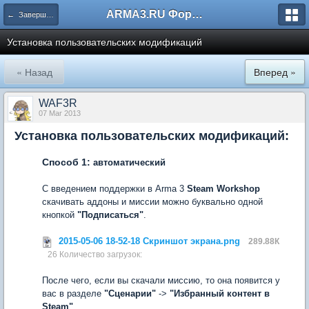
ARMA3.RU Форум
← Завершённые
Установка пользовательских модификаций
« Назад
Вперед »
WAF3R
07 Mar 2013
Установка пользовательских модификаций:
Способ 1:
автоматический
С введением поддержки в Arma 3
Steam Workshop
скачивать аддоны и миссии можно буквально одной
кнопкой
"Подписаться"
.
2015-05-06 18-52-18 Скриншот экрана.png
289.88К
26 Количество загрузок:
После чего, если вы скачали миссию, то она появится у
вас в разделе
"Сценарии"
->
"Избранный контент в
Steam"
.