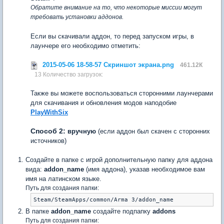
Обратите внимание на то, что некоторые миссии могут
требовать установки аддонов.
Если вы скачивали аддон, то перед запуском игры, в
лаунчере его необходимо отметить:
2015-05-06 18-58-57 Скриншот экрана.png
461.12К
13 Количество загрузок:
Также вы можете воспользоваться сторонними лаунчерами
для скачивания и обновления модов наподобие
PlayWithSix
Способ 2:
вручную
(если аддон был скачен с сторонних
источников)
Создайте в папке с игрой дополнительную папку для аддона
вида:
addon_name
(имя аддона), указав необходимое вам
имя на латинском языке.
Путь для создания папки:
Steam/SteamApps/common/Arma 3/addon_name
В папке
addon_name
создайте подпапку
addons
Путь для создания папки: