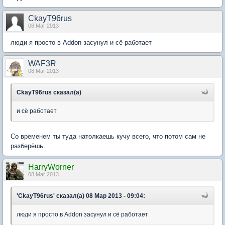
CkayT96rus
08 Mar 2013
люди я просто в Addon засунул и сё работает
WAF3R
08 Mar 2013
CkayT96rus сказал(а)
и сё работает
Со временем ты туда натолкаешь кучу всего, что потом сам не
разберёшь.
HarryWorner
08 Mar 2013
'CkayT96rus' сказал(а) 08 Мар 2013 - 09:04:
люди я просто в Addon засунул и сё работает