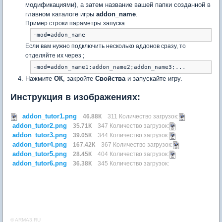
модификациями), а затем название вашей папки созданной в
главном каталоге игры
addon_name
.
Пример строки параметры запуска
-mod=addon_name
Если вам нужно подключить несколько аддонов сразу, то
отделяйте их через ;
-mod=addon_name1;addon_name2;addon_name3;...
Нажмите
ОК
, закройте
Свойства
и запускайте игру.
Инструкция в изображениях:
addon_tutor1.png
46.88К
311 Количество загрузок:
addon_tutor2.png
35.71К
347 Количество загрузок:
addon_tutor3.png
39.05К
344 Количество загрузок:
addon_tutor4.png
167.42К
367 Количество загрузок:
addon_tutor5.png
28.45К
404 Количество загрузок:
addon_tutor6.png
36.38К
345 Количество загрузок:
© ARMA3.RU