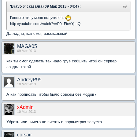
'Bravo 6' сказал(а) 09 Мар 2013 - 04:47:
Гляньте что у меня получилось
http://youtube.com/watch?v=P0_FfcVYpoQ
Да ладно, как смог, рассказывай
MAGA05
09 Mar 2013
как ты смог сделать так надо грув собшить чтоб он сервер
создал такой
AndreyP95
10 Mar 2013
А как прописать чтобы было совсем без модов?
xAdmin
10 Mar 2013
Убрать или ничего не писать в параметрах запуска.
corsair