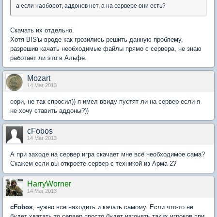
а если наоборот, аддонов нет, а на сервере они есть?
Скачать их отдельно.
Хотя BIS'ы вроде как грозились решить данную проблему,
разрешив качать необходимые файлы прямо с сервера, не знаю
работает ли это в Альфе.
Mozart
14 Mar 2013
сори, не так спросил)) я имел ввиду пустят ли на сервер если я
не хочу ставить аддоны?))
cFobos
14 Mar 2013
А при заходе на сервер игра скачает мне всё необходимое сама?
Скажем если вы откроете сервер с техникой из Арма-2?
HarryWorner
14 Mar 2013
cFobos
, нужно все находить и качать самому. Если что-то не
будет хватать то сервер просто будет изгонять таких игроков при