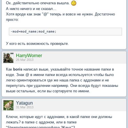
Ох..действительно опечатка вышла.
А никто ничего и не сказал...
Хотя вроде как знак "@" теперь и вовсе не нужен. Достаточно
просто:
-mod=mod_name;mod_name;
У кого есть возможность проверьте.
HarryWorner
26 Mar 2013
Как
boris
написал выше, указывайте точное название папки в
коде. Знак @ в имени папки всегда используется чтобы было
легко ориентироваться где же наша папка с аддонами и не
перепутать при удалении например. Они всегда будут показаны
выше остальных, если вы сортируете по имени.
Yatagun
31 Mar 2013
Ключи, которые идут с аддонами, в какой папке они должны
лежать? в папке с аддоном, или в папке
"SteamsteamappscommonArma 3Keys"?