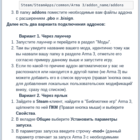
Steam/SteamApps/common/Arma 3/addon_name/addons
В папку
addons
поместите необходимые вам файлы аддона
с расширением
.pbo
и
.bisign
.
Далее есть два варианта подключения аддонов:
Вариант 1. Через лаунчер
Запустите лаунчер и перейдите в раздел "Моды".
Там вы увидите название вашего мода, идентично тому как
вы назвали вашу папку в разделе Arma 3, отметьте его
согласно примеру данному выше и запустите игру.
Если по какой-то причине аддон автоматически у вас не
распознался или находится в другой папке (не Arma 3) вы
можете добавить его в список вручную (правая 'кнопка окна
для добавления локальных пользовательских модификаций'
внизу, сразу под списком).
Вариант 2. Через ярлык
Зайдите в
Steam
-клиент, найдите в "Библиотеке игр" Arma 3,
щёлкните по ней
ПКМ
(Правая кнопка мыши) и выберите
Свойства
.
В вкладке
Общие
выберите
Установить параметры
запуска
.
В параметрах запуска введите строчку
-mod=
(данный
параметр отвечает за запуск Arma 3 с необходимыми