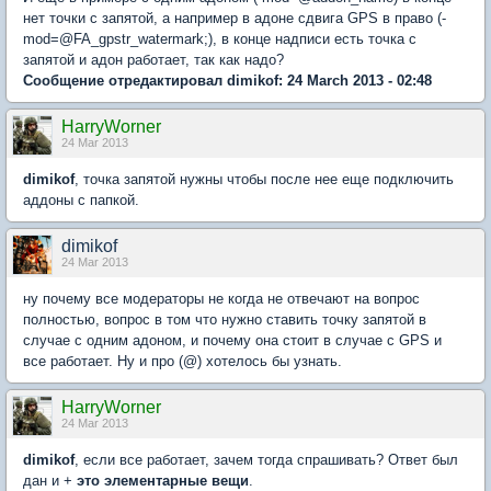
нет точки с запятой, а например в адоне сдвига GPS в право (-
mod=@FA_gpstr_watermark;), в конце надписи есть точка с
запятой и адон работает, так как надо?
Сообщение отредактировал dimikof: 24 March 2013 - 02:48
HarryWorner
24 Mar 2013
dimikof
, точка запятой нужны чтобы после нее еще подключить
аддоны с папкой.
dimikof
24 Mar 2013
ну почему все модераторы не когда не отвечают на вопрос
полностью, вопрос в том что нужно ставить точку запятой в
случае с одним адоном, и почему она стоит в случае с GPS и
все работает. Ну и про (@) хотелось бы узнать.
HarryWorner
24 Mar 2013
dimikof
, если все работает, зачем тогда спрашивать? Ответ был
дан и +
это элементарные вещи
.