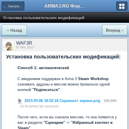
ARMA3.RU Форум
← Завершённые
Установка пользовательских модификаций
« Назад
Вперед »
WAF3R
07 Mar 2013
Установка пользовательских модификаций:
Способ 1:
автоматический
С введением поддержки в Arma 3
Steam Workshop
скачивать аддоны и миссии можно буквально одной
кнопкой
"Подписаться"
.
2015-05-06 18-52-18 Скриншот экрана.png
289.88К
26 Количество загрузок:
После чего, если вы скачали миссию, то она появится у
вас в разделе
"Сценарии"
->
"Избранный контент в
Steam"
.