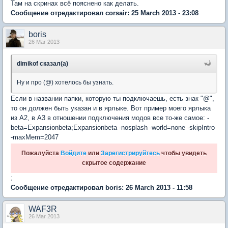
Там на скринах всё пояснено как делать.
Сообщение отредактировал corsair: 25 March 2013 - 23:08
boris
26 Mar 2013
dimikof сказал(а)
Ну и про (@) хотелось бы узнать.
Если в названии папки, которую ты подключаешь, есть знак "@",
то он должен быть указан и в ярлыке. Вот пример моего ярлыка
из А2, в А3 в отношении подключения модов все то-же самое: -
beta=Expansionbeta;Expansionbeta -nosplash -world=none -skipIntro
-maxMem=2047
Пожалуйста
Войдите
или
Зарегистрируйтесь
чтобы увидеть
скрытое содержание
;
Сообщение отредактировал boris: 26 March 2013 - 11:58
WAF3R
26 Mar 2013