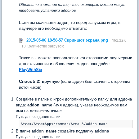
Обратите внимание на то, что некоторые миссии могут
требовать установки аддонов.
Если вы скачивали аддон, то перед запуском игры, в
лаунчере его необходимо отметить:
2015-05-06 18-58-57 Скриншот экрана.png
461.12К
13 Количество загрузок:
Также вы можете воспользоваться сторонними лаунчерами
для скачивания и обновления модов наподобие
PlayWithSix
Способ 2:
вручную
(если аддон был скачен с сторонних
источников)
Создайте в папке с игрой дополнительную папку для аддона
вида:
addon_name
(имя аддона), указав необходимое вам
имя на латинском языке.
Путь для создания папки:
Steam/SteamApps/common/Arma 3/addon_name
В папке
addon_name
создайте подпапку
addons
Путь для создания папки: