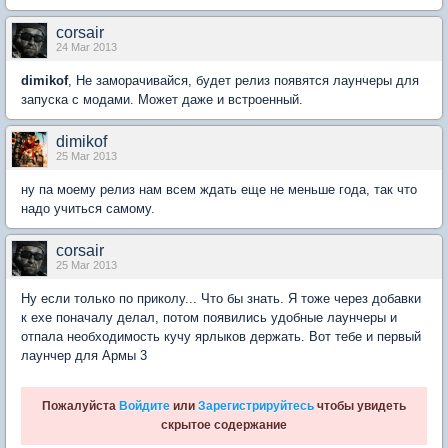
corsair
24 Mar 2013
dimikof
, Не заморачивайся, будет релиз появятся лаунчеры для
запуска с модами. Может даже и встроенный.
dimikof
25 Mar 2013
ну па моему релиз нам всем ждать еще не меньше года, так что
надо учиться самому.
corsair
25 Mar 2013
Ну если только по приколу... Что бы знать. Я тоже через добавки
к ехе поначалу делал, потом появились удобные лаунчеры и
отпала необходимость кучу ярлыков держать. Вот тебе и первый
лаунчер для Армы 3
Пожалуйста
Войдите
или
Зарегистрируйтесь
чтобы увидеть
скрытое содержание