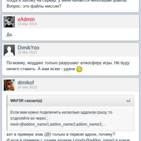
Когда я захожу на сервер, у меня качается небольшие файлы.
Вопрос: это файлы миссии?
xAdmin
15 Mar 2013
Да.
DimikYoo
18 Mar 2013
По-моему, моддинг только разрушает атмосферу игры. Не буду
ничего ставить. А вам всем - удачи
dimikof
24 Mar 2013
WAF3R сказал(а)
Если вам нужно подключить несколько аддонов сразу, то
отделяйте их через ; -
mod=@addon_name1;addon_name2;addon_name3;...
вот в примере знак (@) только в первом адоне, почему?
И еще в примере с одним адоном (-mod=@addon_name) в конце