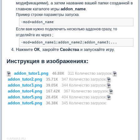
модификациями), а затем название вашей папки созданной в
главном каталоге игры
addon_name
.
Пример строки параметры запуска
-mod=addon_name
Если вам нужно подключить несколько аддонов сразу, то
отделяйте их через ;
-mod=addon_name1;addon_name2;addon_name3;...
Нажмите
ОК
, закройте
Свойства
и запускайте игру.
Инструкция в изображениях:
addon_tutor1.png
46.88К
311 Количество загрузок:
addon_tutor2.png
35.71К
347 Количество загрузок:
addon_tutor3.png
39.05К
344 Количество загрузок:
addon_tutor4.png
167.42К
367 Количество загрузок:
addon_tutor5.png
28.45К
404 Количество загрузок:
addon_tutor6.png
36.38К
345 Количество загрузок:
© ARMA3.RU