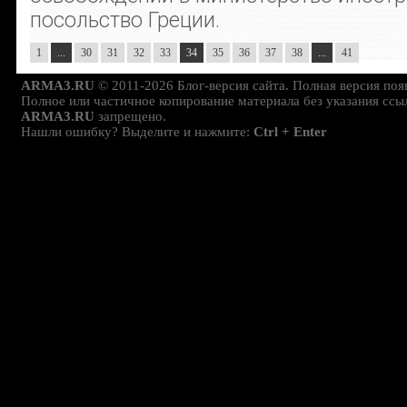
посольство Греции.
1
...
30
31
32
33
34
35
36
37
38
...
41
ARMA3.RU
© 2011-2026 Блог-версия сайта. Полная версия поя
Полное или частичное копирование материала без указания ссы
ARMA3.RU
запрещено.
Нашли ошибку? Выделите и нажмите:
Ctrl + Enter