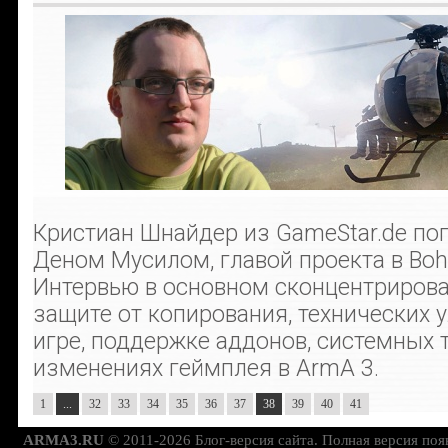
Кристиан Шнайдер из GameStar.de пог
Деном Мусилом, главой проекта в Bohem
Интервью в основном сконцентрирова
защите от копирования, технических 
игре, поддержке аддонов, системных 
изменениях геймплея в ArmA 3.
1
...
32
33
34
35
36
37
38
39
40
41
ARMA3.RU
© 2011-2026 Блог-версия сайта. Полная версия поя