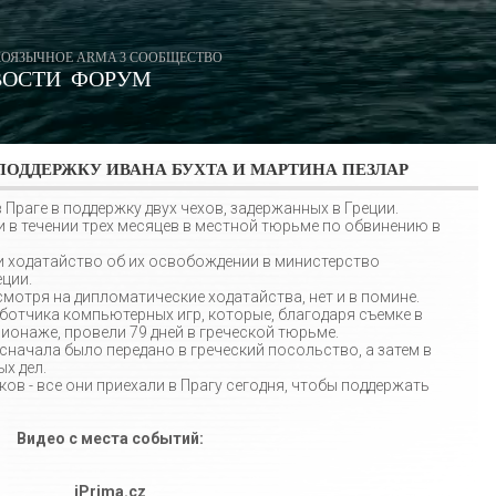
ОЯЗЫЧНОЕ ARMA 3 СООБЩЕСТВО
ВОСТИ
ФОРУМ
 ПОДДЕРЖКУ ИВАНА БУХТА И МАРТИНА ПЕЗЛАР
Праге в поддержку двух чехов, задержанных в Греции.
 в течении трех месяцев в местной тюрьме по обвинению в
и ходатайство об их освобождении в министерство
ции.
отря на дипломатические ходатайства, нет и в помине.
аботчика компьютерных игр, которые, благодаря съемке в
ионаже, провели 79 дней в греческой тюрьме.
начала было передано в греческий посольство, а затем в
х дел.
ков - все они приехали в Прагу сегодня, чтобы поддержать
Видео с места событий:
iPrima.cz