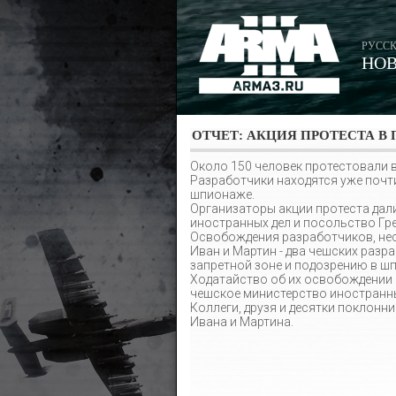
РУССК
НО
ОТЧЕТ: АКЦИЯ ПРОТЕСТА В
Около 150 человек протестовали в 
Разработчики находятся уже почти
шпионаже.
Организаторы акции протеста дал
иностранных дел и посольство Гре
Освобождения разработчиков, несм
Иван и Мартин - два чешских разр
запретной зоне и подозрению в шп
Ходатайство об их освобождении с
чешское министерство иностранны
Коллеги, друзя и десятки поклонни
Ивана и Мартина.