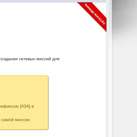
создании сетевых миссий для
рефиксом [A3A] в
 самой миссии.