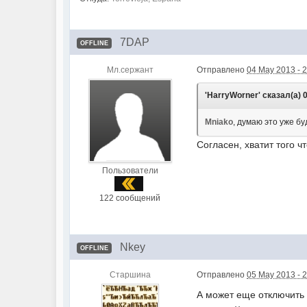
7DAP
OFFLINE
Мл.сержант
Отправлено
04 May 2013 - 
'HarryWorner' сказал(а) 0
Mniako
, думаю это уже б
Согласен, хватит того ч
Пользователи
122 сообщений
Nkey
OFFLINE
Старшина
Отправлено
05 May 2013 - 
А может еще отключить 