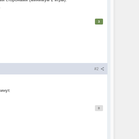
.
3
#2
инут.
0