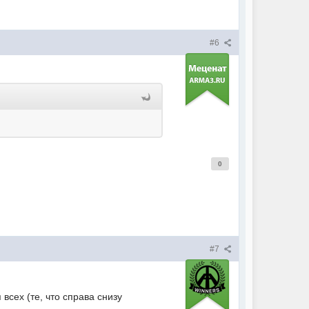
#6
0
#7
сех (те, что справа снизу