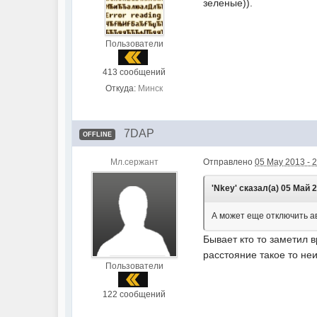
зеленые)).
Пользователи
413 сообщений
Откуда:
Минск
7DAP
OFFLINE
Мл.сержант
Отправлено
05 May 2013 - 
'Nkey' сказал(а) 05 Май 2
А может еще отключить ав
Бывает кто то заметил в
расстояние такое то не
Пользователи
122 сообщений