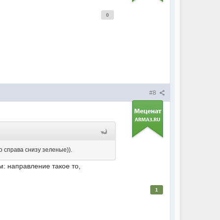
0
#8
о справа снизу зеленые)).
м: направление такое то,
1