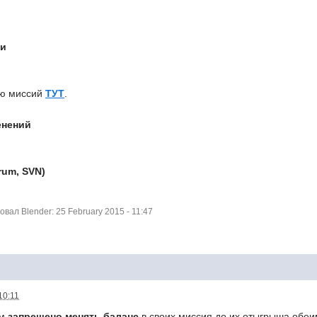
ти
ию миссий
ТУТ
.
енений
rum, SVN)
ал Blender: 25 February 2015 - 11:47
10:11
ам
запрещено
менять баланс
в своих миссия до их отыгрыша обеи