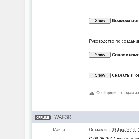
Возможнос
Руководство по создан
Список изм
Скачать (Fo
Сообщение отредактиров
WAF3R
OFFLINE
Майор
Отправлено
09 June 2014 - 
С 09.06.2014 картодел