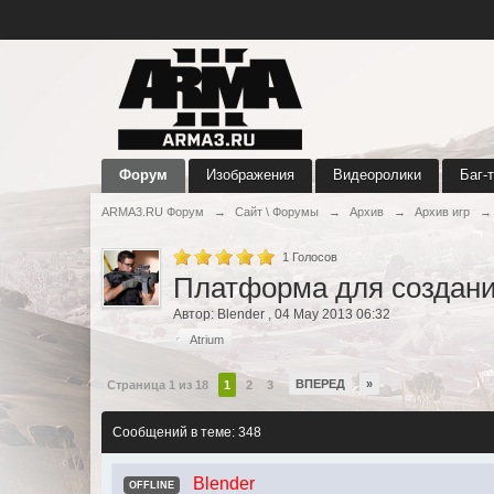
Форум
Изображения
Видеоролики
Баг-
ARMA3.RU Форум
→
Сайт \ Форумы
→
Архив
→
Архив игр
→
1
Голосов
Платформа для создан
Автор:
Blender
,
04 May 2013 06:32
Atrium
ВПЕРЕД
»
Страница 1 из 18
1
2
3
Сообщений в теме: 348
Blender
OFFLINE