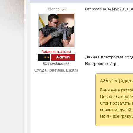
Прапорщик
Отправлено
04 May 2013 - 
Администраторы
Данная платформа соде
Воскресных Игр.
615 сообщений
Откуда:
Torrevieja, España
A3A v1.x (Аддо
Внимание карто
Новая платформа
Стоит обратить 
списке модулей 
Почти все гряд