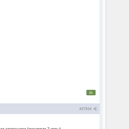
21
#27816
ми сторонами (минимум 2 игры).