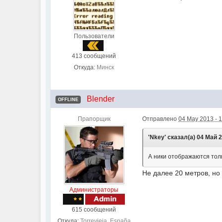
Пользователи
413 сообщений
Откуда:
Минск
Blender
OFFLINE
Прапорщик
Отправлено
04 May 2013 - 
'Nkey' сказал(а) 04 Май 2
А ники отображаются толь
Не далее 20 метров, но
Администраторы
615 сообщений
Откуда:
Torrevieja, España