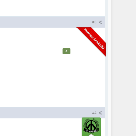
#3
4
#4