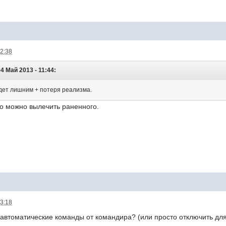
22:38
4 Май 2013 - 11:44:
удет лишним + потеря реализма.
то можно вылечить раненного.
23:18
автоматические команды от командира? (или просто отключить для в