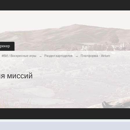
трекер
#ВИ / Воскресные игры
→
Раздел картоделов
→
Платформа - Atrium
ия миссий