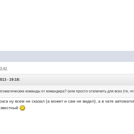
23:42
013 - 19:18:
томатические команды от командира? (или просто отключить для всех (те, чт
рага ну всем не сказал (а может и сам не видел), а в чате автомато
известный