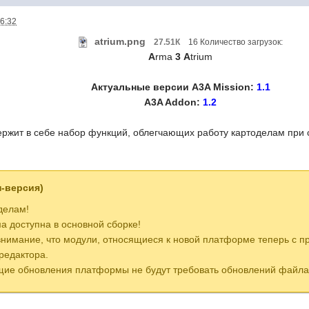
06:32
atrium.png
27.51К
16 Количество загрузок:
A
rma
3
A
trium
Актуальные версии A3A Mission:
1.1
A3A Addon:
1.2
ржит в себе набор функций, облегчающих работу картоделам при 
н-версия)
делам!
 доступна в основной сборке!
внимание, что модули, относящиеся к новой платформе теперь с п
редактора.
ущие обновления платформы не будут требовать обновлений файла