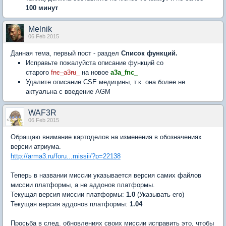
100 минут
Melnik
06 Feb 2015
Данная тема, первый пост - раздел
Список функций.
Исправьте пожалуйста описание функций со
старого
f
nc_a3ru
_
на новое
a3a_fnc_
Удалите описание CSE медицины, т.к. она более не
актуальна с введение AGM
WAF3R
06 Feb 2015
Обращаю внимание картоделов на изменения в обозначениях
версии атриума.
http://arma3.ru/foru...missii/?p=22138
Теперь в названии миссии указывается версия самих файлов
миссии платформы, а не аддонов платформы.
Текущая версия миссии платформы:
1.0
(Указывать его)
Текущая версия аддонов платформы:
1.04
Просьба в след. обновлениях своих миссии исправить это, чтобы