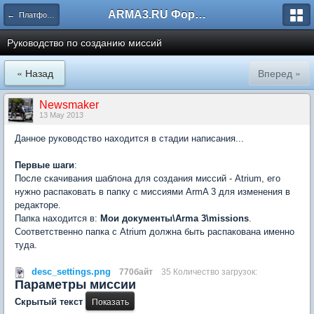
ARMA3.RU Форум
← Платформа - Atrium
Руководство по созданию миссий
« Назад
Вперед »
Newsmaker
13 May 2013
Данное руководство находится в стадии написания...
Первые шаги
:
После скачивания шаблона для создания миссий - Atrium, его
нужно распаковать в папку с миссиями ArmA 3 для изменения в
редакторе.
Папка находится в:
Мои документы\Arma 3\missions
.
Соответственно папка с Atrium должна быть распакована именно
туда.
desc_settings.png
770байт
35 Количество загрузок:
Параметры миссии
Скрытый текст