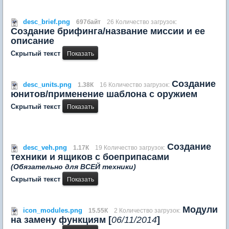
desc_brief.png
697байт
26 Количество загрузок:
Создание брифинга/название миссии и ее
описание
Скрытый текст
Создание
desc_units.png
1.38К
16 Количество загрузок:
юнитов/применение шаблона с оружием
Скрытый текст
Создание
desc_veh.png
1.17К
19 Количество загрузок:
техники и ящиков с боеприпасами
(Обязательно для ВСЕЙ техники)
Скрытый текст
Модули
icon_modules.png
15.55К
2 Количество загрузок:
на замену функциям [
06/11/2014
]