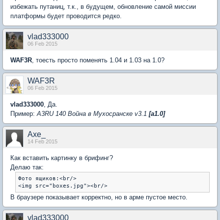
избежать путаниц, т.к., в будущем, обновление самой миссии
платформы будет проводится редко.
vlad333000
06 Feb 2015
WAF3R
, тоесть просто поменять 1.04 и 1.03 на 1.0?
WAF3R
06 Feb 2015
vlad333000
, Да.
Пример:
A3RU 140 Война в Мухосранске v3.1
[a1.0]
Axe_
14 Feb 2015
Как вставить картинку в брифинг?
Делаю так:
Фото ящиков:<br/>

В браузере показывает корректно, но в арме пустое место.
vlad333000