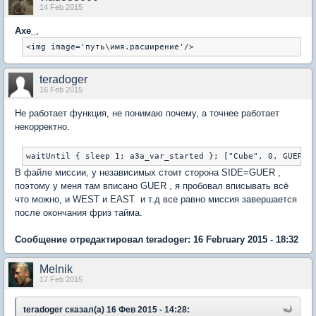
14 Feb 2015
Axe_
,
<img image='путь\имя.расширение'/>
teradoger
16 Feb 2015
Не работает функция, не понимаю почему, а точнее работает
некорректно.
В файле миссии, у независимых стоит сторона SIDE=GUER ,
поэтому у меня там вписано GUER , я пробовал вписывать всё
что можно, и WEST и EAST и т.д все равно миссия завершается
после окончания фриз тайма.
Сообщение отредактировал teradoger: 16 February 2015 - 18:32
Melnik
17 Feb 2015
teradoger сказал(а) 16 Фев 2015 - 14:28: