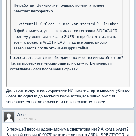
Не работает функция, не понимаю почему, а точнее
работает некорректно.
В файле миссии, у независимых стоит сторона SIDE=GUER ,
поэтому у меня там вписано GUER , я пробовал вписывать
всё что можно, и WEST и EAST и т.д все равно миссия
завершается после окончания фриз тайма.
После старта есть ли необходимое количество живых объектов?
Т.е. вы проверяете миссию один или с кем-то. Включено ли
оставление ботов после конца фриза?
Да, стоит модуль на сохранение ИИ после старта миссии, убиваю
ботов по одному до нужного количества,все равно миссия
завершается после фриза или не завершается вовсе.
Axe_
17 Feb 2015
В текущей версии аддон-атриума спектатора нет? А когда будет?
В старой версии (0.9975) кстати если папка A3RU_SPECTATOR, я