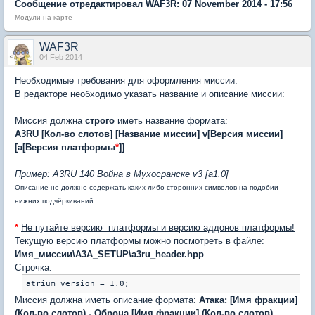
Сообщение отредактировал WAF3R: 07 November 2014 - 17:56
Модули на карте
WAF3R
04 Feb 2014
Необходимые требования для оформления миссии.
В редакторе необходимо указать название и описание миссии:
Миссия должна
строго
иметь название формата:
A3RU [Кол-во слотов] [Название миссии] v[Версия миссии]
[a[Версия платформы
*
]]
Пример: A3RU 140 Война в Мухосранске v3 [a1.0]
Описание не должно содержать каких-либо сторонних символов на подобии
нижних подчёркиваний
*
Не путайте версию платформы и версию аддонов платформы!
Текущую версию платформы можно посмотреть в файле:
Имя_миссии\A3A_SETUP\a3ru_header.hpp
Строчка:
Миссия должна иметь описание формата:
Атака: [Имя фракции]
(Кол-во слотов) - Оброна [Имя фракции] (Кол-во слотов)