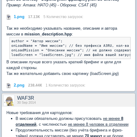
Пример: Атака: НАТО (45) - Оборона: CSAT (45)
1.png
17.13К
5 Количество загрузок:
Так же необходимо указывать название, описание и автора
миссии в
mission_description.hpp
:
author = "Автор миссии";

onLoadName = "Имя миссии"; // без префикса A3RU, кол-ва сло
onLoadMission = "Описании миссии"; // не должно содержать в
loadScreen = "loadScreen.jpg"; // имя файла вашей загрузоч
В описании лучше всего указать краткий брифинг и цели для
каждой стороны.
Так же желательно добавить свою картинку (
loadScreen.jpg
)
2.png
238.44К
1 Количество загрузок:
WAF3R
30 Sep 2014
Новые требования для картоделов:
В миссии обязательно должны присутсвовать
не менее
8
отделений
, с численостью
не менее 8 человек в отделении
Продолжительность миссии (без учёта брифинга и фриз-
тайма) должна составлять не менее
70 минут
и не более