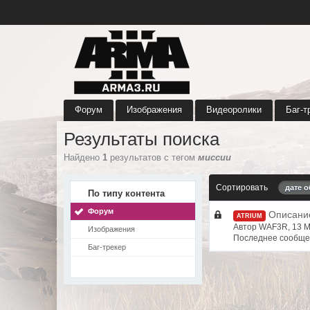
Форум
Изображения
Видеоролики
Баг-т
Результаты поиска
Найдено
1
результатов с тегом
миссии
Сортировать
дате 
По типу контента
Форум
Описани
ATRIUM
Автор WAF3R, 13 
Изображения
Последнее сообще
Баг-трекер