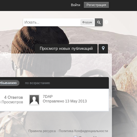
Войти
Регистрация
Форум
Просмотр новых публикаций
убыванию
по возрастанию
7DAP
4 Ответов
Отправлено 13 May 2013
8 Просмотров
Правила ресурса
·
Политика Конфиденциальности