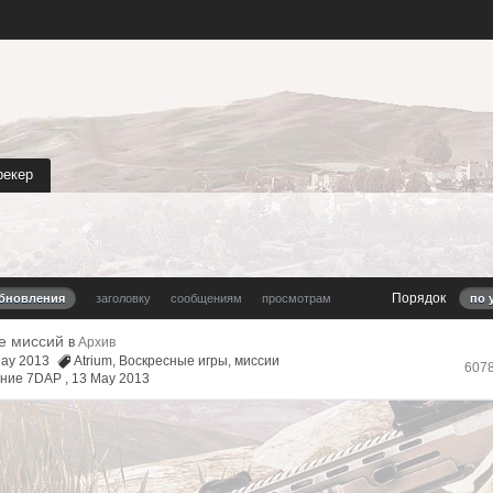
рекер
Порядок
обновления
заголовку
сообщениям
просмотрам
по 
е миссий
в
Архив
May 2013
Atrium
,
Воскресные игры
,
миссии
607
ние 7DAP ,
13 May 2013