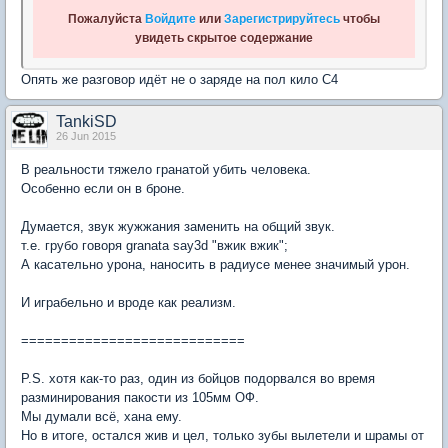
Пожалуйста
Войдите
или
Зарегистрируйтесь
чтобы
увидеть скрытое содержание
Опять же разговор идёт не о заряде на пол кило С4
TankiSD
26 Jun 2015
В реальности тяжело гранатой убить человека.
Особенно если он в броне.
Думается, звук жужжания заменить на общий звук.
т.е. грубо говоря granata say3d "вжик вжик";
А касательно урона, наносить в радиусе менее значимый урон.
И играбельно и вроде как реализм.
============================
P.S. хотя как-то раз, один из бойцов подорвался во время
разминирования пакости из 105мм ОФ.
Мы думали всё, хана ему.
Но в итоге, остался жив и цел, только зубы вылетели и шрамы от