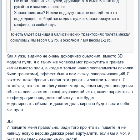
Не стоит загоняться пулей, дружище, что было близко под
рукой то и заменило осколок.
Характеристики? И если под руку так и не попадёт что то
подходящее, то берётся модель пули и характеризуется в
конфиге, на любой вкус.
То есть будет разница в балистических траекториях полёта между
осколком 2 мм весом 0.2 гр. и осколком 7 мм весом 1-2 гр.
Как я уже, видимо не очень доходчиво объяснил, вместо 3D
модели пули, я с таким же успехом мог прикрутить к гранате
камни вместо пули, а когда я только начал эксперименты осколки
были гранатами), эффект был я вам скажу, завораживающий! Я
захотел даже бросить нафиг эти гранаты и запилить салют. Я
отвлёкся, так вот, по фигу какая модель, сама модель поведения
объекта описывается в конфигурации объекта, какие параметры в
конфигурации определите объекту, то и будет
моделировать объект, и даже модель кирпича будет вести себя
как пуля.
ЗЫ
И поймите меня правильно, ради того про что вы пишете, я не
напишу новую версию движка реал виртуалити, если бы я мог, я
бы с вами здесь сейчас не общался).