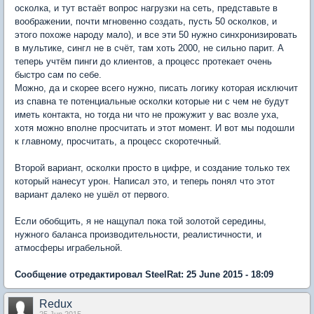
осколка, и тут встаёт вопрос нагрузки на сеть, представьте в
воображении, почти мгновенно создать, пусть 50 осколков, и
этого похоже народу мало), и все эти 50 нужно синхронизировать
в мультике, сингл не в счёт, там хоть 2000, не сильно парит. А
теперь учтём пинги до клиентов, а процесс протекает очень
быстро сам по себе.
Можно, да и скорее всего нужно, писать логику которая исключит
из спавна те потенциальные осколки которые ни с чем не будут
иметь контакта, но тогда ни что не прожужит у вас возле уха,
хотя можно вполне просчитать и этот момент. И вот мы подошли
к главному, просчитать, а процесс скоротечный.
Второй вариант, осколки просто в цифре, и создание только тех
который нанесут урон. Написал это, и теперь понял что этот
вариант далеко не ушёл от первого.
Если обобщить, я не нащупал пока той золотой середины,
нужного баланса производительности, реалистичности, и
атмосферы играбельной.
Сообщение отредактировал SteelRat: 25 June 2015 - 18:09
Redux
25 Jun 2015