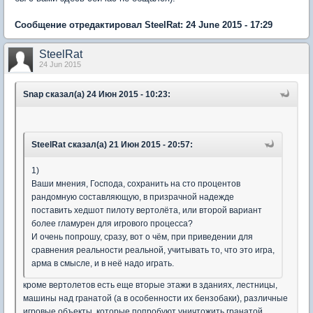
Сообщение отредактировал SteelRat: 24 June 2015 - 17:29
SteelRat
24 Jun 2015
Snap сказал(а) 24 Июн 2015 - 10:23:
SteelRat сказал(а) 21 Июн 2015 - 20:57:
1)
Ваши мнения, Господа, сохранить на сто процентов
рандомную составляющую, в призрачной надежде
поставить хедшот пилоту вертолёта, или второй вариант
более гламурен для игрового процесса?
И очень попрошу, сразу, вот о чём, при приведении для
сравнения реальности реальной, учитывать то, что это игра,
арма в смысле, и в неё надо играть.
кроме вертолетов есть еще вторые этажи в зданиях, лестницы,
машины над гранатой (а в особенности их бензобаки), различные
игровые объекты, которые попробуют уничтожить гранатой.