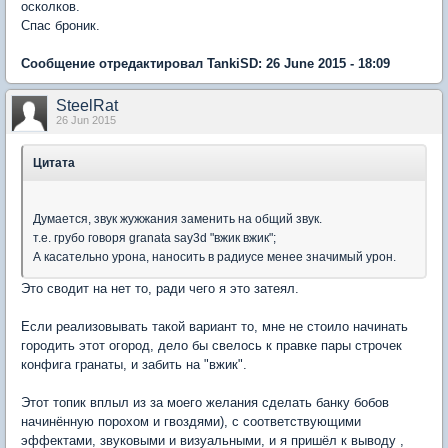
осколков.
Спас броник.
Сообщение отредактировал TankiSD: 26 June 2015 - 18:09
SteelRat
26 Jun 2015
Цитата
Думается, звук жужжания заменить на общий звук.
т.е. грубо говоря granata say3d "вжик вжик";
А касательно урона, наносить в радиусе менее значимый урон.
Это сводит на нет то, ради чего я это затеял.
Если реализовывать такой вариант то, мне не стоило начинать
городить этот огород, дело бы свелось к правке пары строчек
конфига гранаты, и забить на "вжик".
Этот топик вплыл из за моего желания сделать банку бобов
начинённую порохом и гвоздями), с соответствующими
эффектами, звуковыми и визуальными, и я пришёл к выводу ,