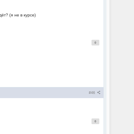
ёт? (я не в курсе)
0
#46
0