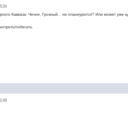
15:54
ного Кавказа: Чечня, Грозный... не планиурется? Или может уже ид
отреть/побегать.
22:49