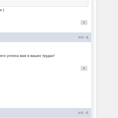
и )
0
#44
го успеха вам в ваших трудах!
0
#45