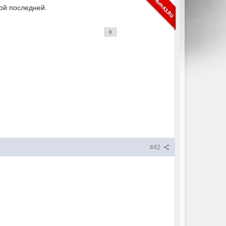
ой последней.
0
#42