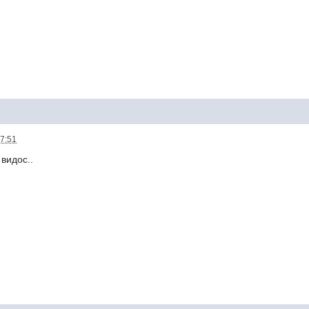
17:51
 видос..