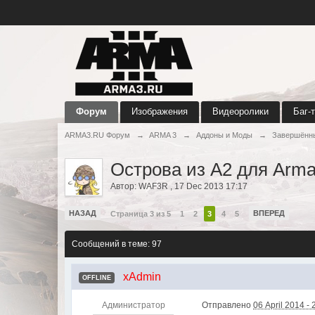
Форум
Изображения
Видеоролики
Баг-
ARMA3.RU Форум
→
ARMA 3
→
Аддоны и Моды
→
Завершённ
Острова из A2 для Arma
Автор:
WAF3R
,
17 Dec 2013 17:17
НАЗАД
ВПЕРЕД
Страница 3 из 5
1
2
3
4
5
Сообщений в теме: 97
xAdmin
OFFLINE
Администратор
Отправлено
06 April 2014 - 