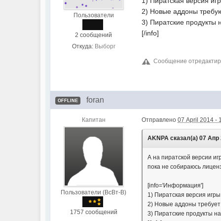
1) Пиратская версия иг
2) Новые аддоны требу
Пользователи
3) Пиратские продукты
[/info]
2 сообщений
Откуда:
Выборг
Сообщение отредактиров
foran
OFFLINE
Капитан
Отправлено
07 April 2014 - 
AKNPA сказал(а) 07 Апр 2
А на пиратской версии иг
пока не собираюсь лицен
[info='Информация']
Пользователи (ВсВт-В)
1) Пиратская версия игры
2) Новые аддоны требует
1757 сообщений
3) Пиратские продукты н