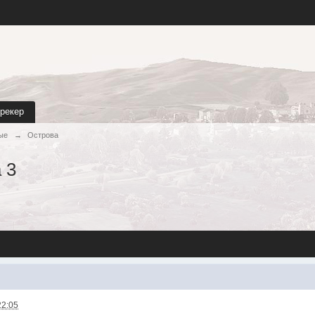
трекер
ые
→
Острова
 3
22:05