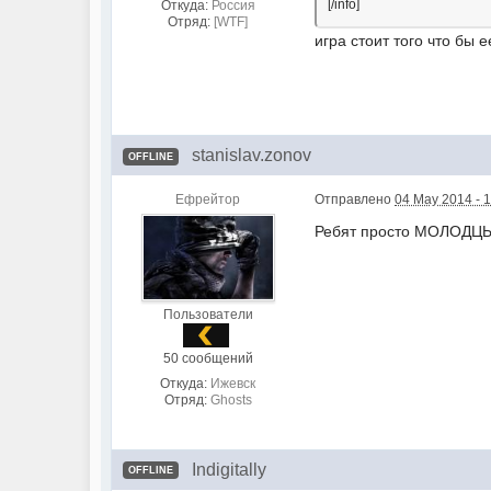
[/info]
Откуда:
Россия
Отряд:
[WTF]
игра стоит того что бы 
stanislav.zonov
OFFLINE
Ефрейтор
Отправлено
04 May 2014 - 
Ребят просто МОЛОДЦЫ, 
Пользователи
50 сообщений
Откуда:
Ижевск
Отряд:
Ghosts
Indigitally
OFFLINE