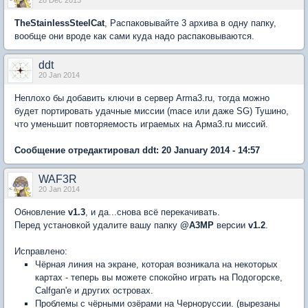
28 Dec 2013
TheStainlessSteelCat
, Распаковывайте 3 архива в одну папку,
вообще они вроде как сами куда надо распаковываются.
ddt
20 Jan 2014
Неплохо бы добавить ключи в сервер Arma3.ru, тогда можно
будет портировать удачные миссии (mace или даже SG) Тушино,
что уменьшит повторяемость играемых на Aрма3.ru миссий.
Сообщение отредактировал ddt: 20 January 2014 - 14:57
WAF3R
20 Jan 2014
Обновление
v1.3
, и да...снова всё перекачивать.
Перед установкой удалите вашу папку
@A3MP
версии
v1.2
.
Исправлено:
Чёрная линия на экране, которая возникала на некоторых
картах - теперь вы можете спокойно играть на Подогорске,
Calfgan'е и других островах.
Проблемы с чёрными озёрами на Черноруссии. (вырезаны