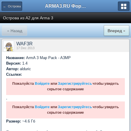
ARMA3.RU Форум
← Острова
Острова из A2 для Arma 3
« Назад
Вперед »
WAF3R
17 Dec 2013
Название:
ArmA 3 Map Pack - A3MP
Версия:
1.4
Автор:
alduric
Ссылки:
Пожалуйста
Войдите
или
Зарегистрируйтесь
чтобы увидеть
скрытое содержание
,
Пожалуйста
Войдите
или
Зарегистрируйтесь
чтобы увидеть
скрытое содержание
Размер:
~4.6 Гб