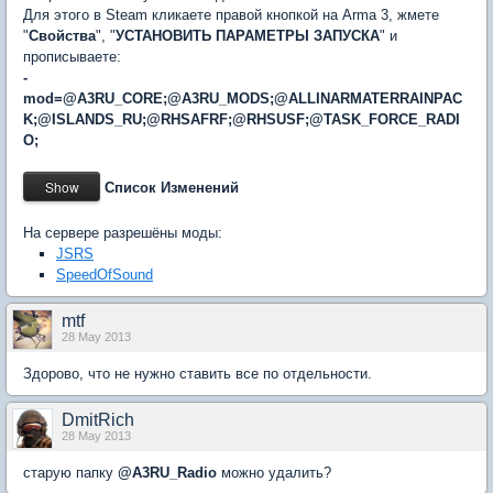
Для этого в Steam кликаете правой кнопкой на Arma 3, жмете
"
Свойства
", "
УСТАНОВИТЬ ПАРАМЕТРЫ ЗАПУСКА
" и
прописываете:
-
mod=
@A3RU_CORE;@A3RU_MODS;
@ALLINARMATERRAINPAC
K;@ISLANDS_RU;@RHSAFRF;@RHSUSF;@TASK_FORCE_RADI
O;
Список Изменений
На сервере разрешёны моды:
JSRS
SpeedOfSound
mtf
28 May 2013
Здорово, что не нужно ставить все по отдельности.
DmitRich
28 May 2013
старую папку
@A3RU_Radio
можно удалить?