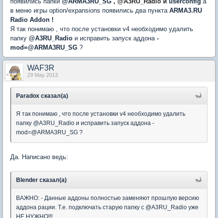
появились папки
@ARMA3RU_SG
, @A3RU_Radio и
userconfig
а
в меню игры option/expansions появились два пунктa
ARMA3.RU
Radio Addon !
Я так понимаю , что после установки v4 необходимо удалить
папку
@A3RU_Radio
и исправить запуск аддона
-
mod=@ARMA3RU_SG
?
WAF3R
29 May 2013
Paradox сказал(а)
Я так понимаю , что после установки v4 необходимо удалить
папку @A3RU_Radio и исправить запуск аддона -
mod=@ARMA3RU_SG ?
Да. Написано ведь:
Blender сказал(а)
ВАЖНО: - Данные аддоны полностью заменяют прошлую версию
аддона рации. Т.е. подключать старую папку с @A3RU_Radio уже
НЕ НУЖНО!!!