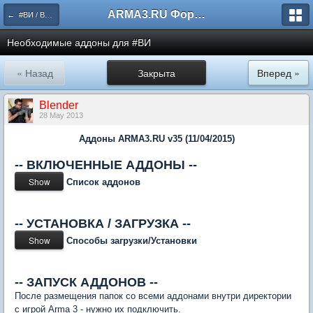
ARMA3.RU Форум
← #ВИ / Воскресные игры
Необходимые аддоны для #ВИ
« Назад
Закрыта
Вперед »
Blender
28 May 2013
Аддоны ARMA3.RU v35 (11/04/2015)
-- ВКЛЮЧЕННЫЕ АДДОНЫ --
Список аддонов
-- УСТАНОВКА / ЗАГРУЗКА --
Способы загрузки/Установки
-- ЗАПУСК АДДОНОВ --
После размещения папок со всеми аддонами внутри директории
с игрой Arma 3 - нужно их подключить.