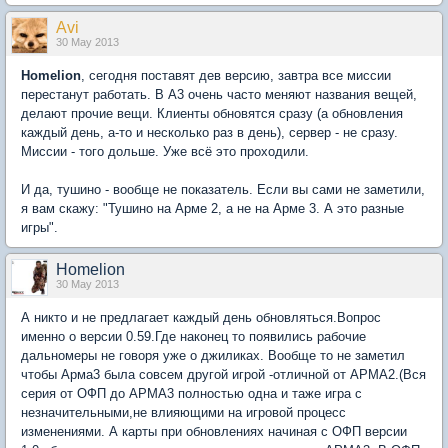
Avi
30 May 2013
Homelion
, сегодня поставят дев версию, завтра все миссии
перестанут работать. В А3 очень часто меняют названия вещей,
делают прочие вещи. Клиенты обновятся сразу (а обновления
каждый день, а-то и несколько раз в день), сервер - не сразу.
Миссии - того дольше. Уже всё это проходили.
И да, тушино - вообще не показатель. Если вы сами не заметили,
я вам скажу: "Тушино на Арме 2, а не на Арме 3. А это разные
игры".
Homelion
30 May 2013
А никто и не предлагает каждый день обновляться.Вопрос
именно о версии 0.59.Где наконец то появились рабочие
дальномеры не говоря уже о джиликах. Вообще то не заметил
чтобы Арма3 была совсем другой игрой -отличной от АРМА2.(Вся
серия от ОФП до АРМА3 полностью одна и таже игра с
незначительными,не влияющими на игровой процесс
изменениями. А карты при обновлениях начиная с ОФП версии