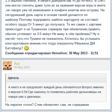
1.0 обычно глючили, и ничего доиграли как то до АРМА3. В ОФП
они могли глючить даже тупо из за названия версии игры в ините
,не говоря уже об изменениях в конфиге юнитов или острова. На
сегодняшний день карты в основе своей делаются по
шаблону.Поэтому подправить шаблон картоделу не составит
особого труда.От 5 минут до получаса. То же самое с картами
происходит и на Тушинских серверах при обновлении,править
обычно успевают за 3-5 минут.Не вижу в чём проблема? Ну и
насчёт того,что Тушино не показатель.Хотелось бы услышать
конструктивное мнение,что тогда показатель?Неужели ДМ
Батлфилд?
Сообщение отредактировал Homelion: 30 May 2013 - 11:51
Avi
30 May 2013
Цитата
А никто и не предлагает каждый день обновляться.Вопрос именно
о версии 0.59.Где наконец то появились рабочие дальномеры не
говоря уже о джиликах.
На пиратке чтоли? Стим обновляет сам, не спрашивая.