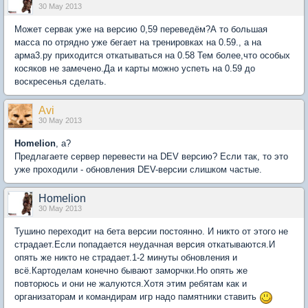
30 May 2013
Может сервак уже на версию 0,59 переведём?А то большая
масса по отрядно уже бегает на тренировках на 0.59., а на
арма3.ру приходится откатываться на 0.58 Тем более,что особых
косяков не замечено.Да и карты можно успеть на 0.59 до
воскресенья сделать.
Avi
30 May 2013
Homelion
, а?
Предлагаете сервер перевести на DEV версию? Если так, то это
уже проходили - обновления DEV-версии слишком частые.
Homelion
30 May 2013
Тушино переходит на бета версии постоянно. И никто от этого не
страдает.Если попадается неудачная версия откатываются.И
опять же никто не страдает.1-2 минуты обновления и
всё.Картоделам конечно бывают заморчки.Но опять же
повторюсь и они не жалуются.Хотя этим ребятам как и
организаторам и командирам игр надо памятники ставить