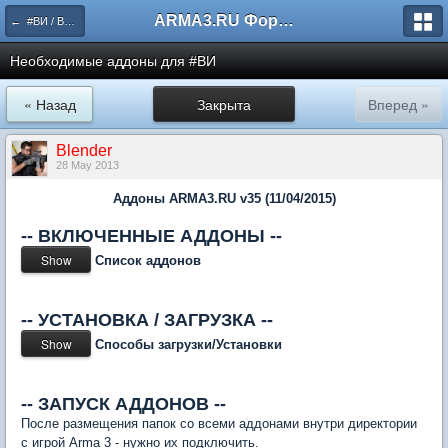
ARMA3.RU Форум
← #ВИ / Воскресные игры
Необходимые аддоны для #ВИ
« Назад
Закрыта
Вперед »
Blender
28 May 2013
Аддоны ARMA3.RU v35 (11/04/2015)
-- ВКЛЮЧЕННЫЕ АДДОНЫ --
Список аддонов
-- УСТАНОВКА / ЗАГРУЗКА --
Способы загрузки/Установки
-- ЗАПУСК АДДОНОВ --
После размещения папок со всеми аддонами внутри директории
с игрой Arma 3 - нужно их подключить.