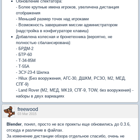
Обновление спектатора:
- Более крупные имена игроков, увеличена дистанция
отображения
- Меньший размер точек над игроками
- Возможность завершения миссии администратором
(надстройка в конфигураторе клавиш)
Добавлена колесная и бронетехника (вероятно, не
полностью сбалансирована):
- БРДМ-2
- БТР-60
- Т-34-85М
- Т-55А
- ЗСУ-23-4 Шилка
- Hilux (Без вооружения, АГС-30, ДШКМ, РСЗО, М2, МЕД,
СПГ-9)
- Land Rover (M2, МЕД, MK19, СПГ-9, TOW, без вооружения) -
наборы в двух вариациях
freewood
03 Mar 2015
Blender
, понял, просто не все проекты еще обновились до 0.3.6,
отсюда и различие в файлах.
За изменение дистанции обзора отдельное спасибо, очень не