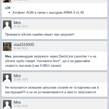
v34
Хотфикс AGM в связи с выходом ARMA 3 v1.40
Mes
11 Apr 2015
Проверьте а3синк ошибки пишет при загрузке!!
vlad333000
11 Apr 2015
Mes
, рекомендуем загружать через DarckLina Launcher т к на
а3синх грубо говоря "положили болт", да и на дарклайне
скорость высокая (сам 4 МБ/с качаю)
Mes
12 Apr 2015
Не получается экзешник запускаю сосвем не та картинка как в
инструкции!!!! и он не устанавливается а просто запускается.
Mes
12 Apr 2015