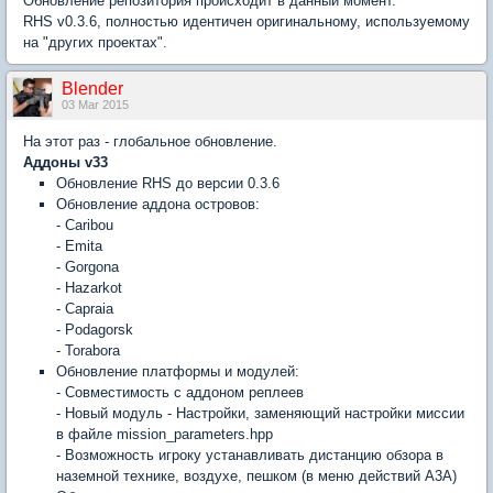
Обновление репозитория происходит в данный момент.
RHS v0.3.6, полностью идентичен оригинальному, используемому
на "других проектах".
Blender
03 Mar 2015
На этот раз - глобальное обновление.
Аддоны v33
Обновление RHS до версии 0.3.6
Обновление аддона островов:
- Caribou
- Emita
- Gorgona
- Hazarkot
- Capraia
- Podagorsk
- Torabora
Обновление платформы и модулей:
- Совместимость с аддоном реплеев
- Новый модуль - Настройки, заменяющий настройки миссии
в файле mission_parameters.hpp
- Возможность игроку устанавливать дистанцию обзора в
наземной технике, воздухе, пешком (в меню действий A3A)