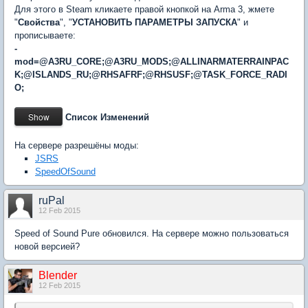
Для этого в Steam кликаете правой кнопкой на Arma 3, жмете
"
Свойства
", "
УСТАНОВИТЬ ПАРАМЕТРЫ ЗАПУСКА
" и
прописываете:
-
mod=
@A3RU_CORE;@A3RU_MODS;
@ALLINARMATERRAINPAC
K;@ISLANDS_RU;@RHSAFRF;@RHSUSF;@TASK_FORCE_RADI
O;
Список Изменений
На сервере разрешёны моды:
JSRS
SpeedOfSound
ruPal
12 Feb 2015
Speed of Sound Pure обновился. На сервере можно пользоваться
новой версией?
Blender
12 Feb 2015