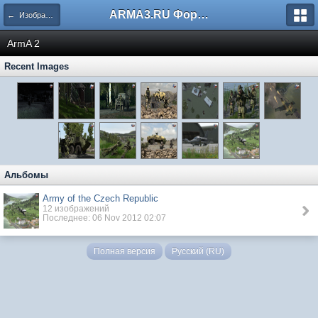
ARMA3.RU Форум
← Изображения
ArmA 2
Recent Images
Альбомы
Army of the Czech Republic
12 изображений
Последнее: 06 Nov 2012 02:07
Полная версия
Русский (RU)