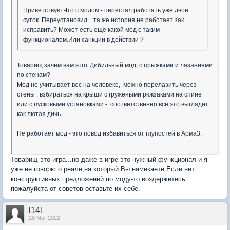
Приветствую.Что с модом - перестал работать уже двое
суток..Переустановил....та же история,не работает.Как
исправить? Может есть ещё какой мод с таким
функционалом.Или санкции в действии ?
Товарищ зачем вам этот Дибильный мод, с прыжками и лазаниями
по стенам?
Мод не учитывает вес на человеке, можно перелазить через
стены , взбираться на крыши с гружеными рюкзаками на спине
или с пусковыми установками - соответственно все это выглядит
как лютая дичь.
Не работает мод - это повод избавиться от глупостей в Арма3.
Товарищ-это игра...но даже в игре это нужный функционал и я
уже не говорю о реале,на который Вы намекаете.Если нет
конструктивных предложений по моду-то воздержитесь
пожалуйста от советов оставьте их себе.
l14l
28 Mar 2022