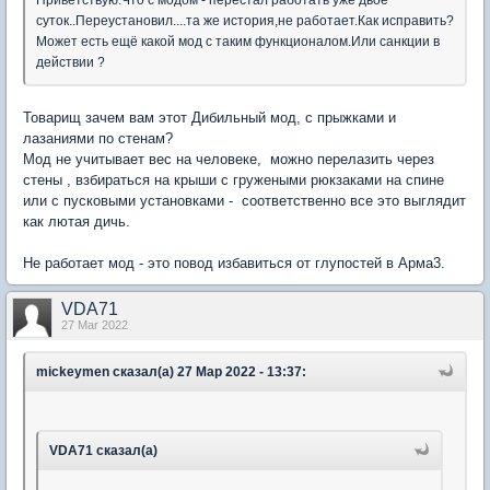
Приветствую.Что с модом - перестал работать уже двое
суток..Переустановил....та же история,не работает.Как исправить?
Может есть ещё какой мод с таким функционалом.Или санкции в
действии ?
Товарищ зачем вам этот Дибильный мод, с прыжками и
лазаниями по стенам?
Мод не учитывает вес на человеке, можно перелазить через
стены , взбираться на крыши с гружеными рюкзаками на спине
или с пусковыми установками - соответственно все это выглядит
как лютая дичь.
Не работает мод - это повод избавиться от глупостей в Арма3.
VDA71
27 Mar 2022
mickeymen сказал(а) 27 Мар 2022 - 13:37:
VDA71 сказал(а)