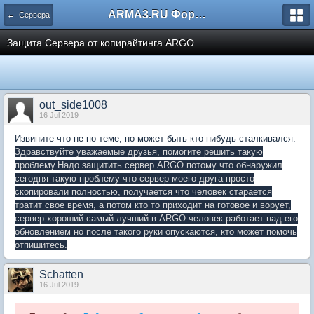
ARMA3.RU Форум
← Сервера
Защита Сервера от копирайтинга ARGO
out_side1008
16 Jul 2019
Извините что не по теме, но может быть кто нибудь сталкивался.
Здравствуйте уважаемые друзья, помогите решить такую
проблему.Надо защитить сервер ARGO потому что обнаружил
сегодня такую проблему что сервер моего друга просто
скопировали полностью, получается что человек старается
тратит свое время, а потом кто то приходит на готовое и ворует,
сервер хороший самый лучший в ARGO человек работает над его
обновлением но после такого руки опускаются, кто может помочь
отпишитесь.
Schatten
16 Jul 2019