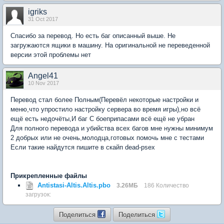
igriks
31 Oct 2017
Спасибо за перевод. Но есть баг описанный выше. Не
загружаются ящики в машину. На оригинальной не переведенной
версии этой проблемы нет
Angel41
10 Nov 2017
Перевод стал более Полным(Перевёл некоторые настройки и
меню,что упростило настройку сервера во время игры),но всё
ещё есть недочёты,И баг С боеприпасами всё ещё не убран
Для полного перевода и убийства всех багов мне нужны минимум
2 добрых или не очень,молодца,готовых помочь мне с тестами
Если такие найдутся пишите в скайп dead-psex
Прикрепленные файлы
Antistasi-Altis.Altis.pbo
3.26МБ
186 Количество
загрузок:
Поделиться
Поделиться