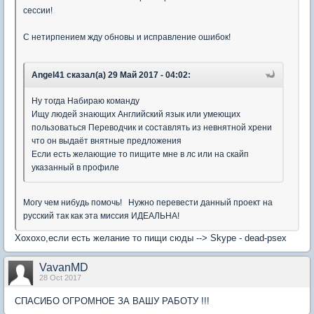
сессии!
С нетирпением жду обновы и исправление ошибок!
Angel41 сказал(а) 29 Май 2017 - 04:02:
Ну тогда Набираю команду
Ищу людей знающих Английский язык или умеющих
пользоваться Переводчик и составлять из невнятной хрени
что он выдаёт внятные предложения
Если есть желающие то пищите мне в лс или на скайп
указанный в профиле
Могу чем нибудь помочь! Нужно перевести данный проект на
русский так как эта миссия ИДЕАЛЬНА!
Хохохо,если есть желание то пищи сюды --> Skype - dead-psex
VavanMD
28 Oct 2017
СПАСИБО ОГРОМНОЕ ЗА ВАШУ РАБОТУ !!!