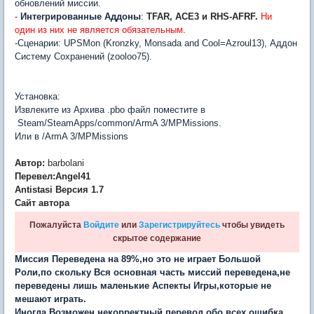
обновлений миссии.
-
Интегрированные Аддоны
:
TFAR, ACE3 и RHS-AFRF.
Ни
один
из них не является обязательным
.
-Сценарии: UPSMon (Kronzky, Monsada and Cool=Azroul13), Аддон
Систему Сохранений (zooloo75).
Установка:
Извлеките из Архива .pbo файл поместите в
Steam/SteamApps/common/ArmA 3/MPMissions.
Или в /ArmA 3/MPMissions
Автор:
barbolani
Перевел:Angel41
Antistasi Версия 1.7
Сайт автора
Пожалуйста
Войдите
или
Зарегистрируйтесь
чтобы увидеть
скрытое содержание
Миссия Переведена на 89%,но это не играет Большой
Роли,по скольку Вся основная часть миссий переведена,не
переведены лишь маленькие Аспекты Игры,которые не
мешают играть.
Иногда Возможен некорректный перевод.обо всех ошибка