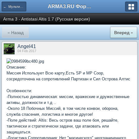
ARMA3.RU Форум
← Мультиплеерные
Arma 3 - Antistasi Altis 1.7 (Русская версия)
« Назад
Вперед »
Angel41
04 Feb 2017
Описание:
Миссия Использует Всю карту,Есть SP и MP Coop,
сосредоточена на сопротивлений Партизан и Сил Острова Алтис
Особенности:
-Полностью динамическая: миссии, вражеские и дружественные
активы, должности и т.д ..
-Около 18 Побочных Миссий, в том числе конвои, оборона,
служба спасения, логистика и многое другое!
-Поле действий: Altis: Весь остров ваш поле боя, решайте,
тактически и стратегически задачи, где атаковать или
защищаться.
-Логистика Сопротивления: Нет "магического" неограниченного