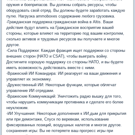
оружия и боеприпасов. Вы должны собрать ресурсы, чтобы
оборудовать свой отряд. Вы должны будете заработать каждую
пулю. Нагрузка ammoboxes содержание любого грузовика.
-Гражданская поддержка:гражданская война в Altis. Ваши
действия будут влиять на Гражданское восприятие вашей
стороны, которые влияют на территорию под вашим контролем,
сколько активов и трудовых ресурсов вы получаете и многое
другое.
-Сила Поддержки: Каждая фракция ищет поддержки со стороны
внешних сторон (НАТО и CSAT), чтобы выиграть войну.
Достигните хорошую поддержку со стороны НАТО, и вы будете
иметь возможность действовать вместе с ними.
-Вражеский ИИ Командира: ИИ реагирует на ваши движения и
управляет их экономику.
-Дружественный ИИ: Некоторые функции, которые облягчат
управление ИИ отрядами.
-Вражеские Коммуникаций: Уничтожить радио вышку для того,
чтобы нарушить коммуникации противника и сделате его более
неуклюжим.
-ИИ Улучшения: Некоторые дополнения к ИИ,дым для прикрытия
или при демонтаже, Спуск по веревкам, использование
фиксированных позиций, воздушных налетов и многое другое.
сохранения игры: Вы не потеряете ваш прогресс игры при