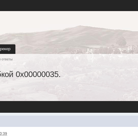
трекер
и ответы
кой 0х00000035.
20:39