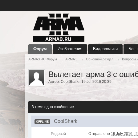
Форум
Изображения
Видеоролики
Баг-
ARMA3.RU Форум
→
ARMA 3
→
Основной раздел
→
Вопросы 
Вылетает арма 3 с ошиб
Автор:
CoolShark
,
19 Jul 2016 20:39
В теме одно сообщение
CoolShark
OFFLINE
Рядовой
Отправлено
19 July 2016 - 