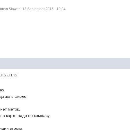
вал Slawen: 13 September 2015 - 10:34
015 - 11:29
ию
да же в школе.
нет меток,
на карте надо по компасу,
иции игрока.