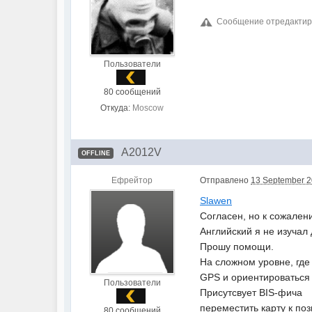
Сообщение отредактиро
Пользователи
80 сообщений
Откуда:
Moscow
A2012V
OFFLINE
Ефрейтор
Отправлено
13 September 2
Slawen
Согласен, но к сожален
Английский я не изучал 
Прошу помощи.
На сложном уровне, где 
GPS и ориентироваться 
Пользователи
Присутсвует BIS-фича
переместить карту к поз
80 сообщений