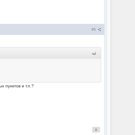
#5
 пунктов и т.п.?
0