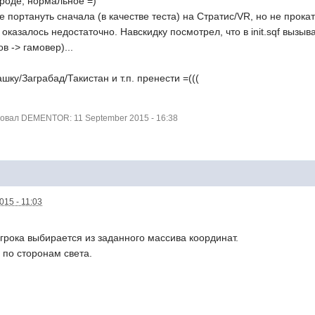
вроде, нормальное =)
 портануть сначала (в качестве теста) на Стратис/VR, но не прокат
казалось недостаточно. Навскидку посмотрел, что в init.sqf вызыв
в -> гамовер)...
ку/Заграбад/Такистан и т.п. пренести =(((
вал DEMENTOR: 11 September 2015 - 16:38
015 - 11:03
рока выбирается из заданного массива координат.
по сторонам света.