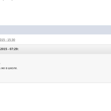
015 - 15:30
2015 - 07:29:
ю
 же в школе.