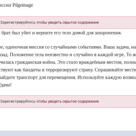
ссии Pilgrimage
и
Зарегистрируйтесь
чтобы увидеть скрытое содержание
 брат был убит и верните его тело домой для захоронения.
, одиночная миссия со случайными событиями. Ваша задача, най
назад. Положение тела неизвестно и случайно в каждой игре. То 
нчилась гражданская война. Это стало враждебным местом, полн
ствуют как бандиты и терроризируют страну. Спрашивайте мест
 найдите транспорт для перемещения. Используйте каждую возмож
Удачи!
и
Зарегистрируйтесь
чтобы увидеть скрытое содержание