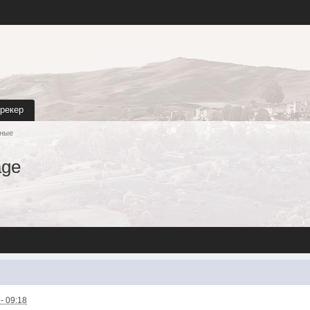
трекер
ные
age
- 09:18