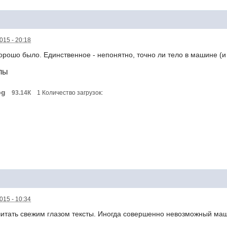
015 - 20:18
орошо было. Единственное - непонятно, точно ли тело в машине (и 
лы
pg
93.14К
1 Количество загрузок:
015 - 10:34
читать свежим глазом тексты. Иногда совершенно невозможный ма