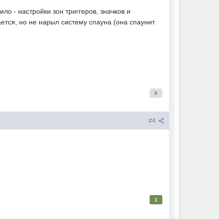
ило - настройки зон триггеров, значков и
ается, но не нарыл систему спауна (она спаунит
0
#4
1