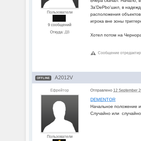
Вчера скачал. Начало, 
За'DePbo'шил, в надежде
Пользователи
расположения объектов о
игрока вне зоны триггеро
9 сообщений
Откуда:
ДВ
Хотел потом на Чернораш
Сообщение отредактиро
A2012V
OFFLINE
Ефрейтор
Отправлено
12 September 2
DEMENTOR
Начальное положение иг
Случайно или случайно 
Пользователи