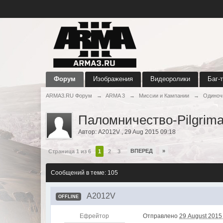
Форум
Изображения
Видеоролики
Баг-
ARMA3.RU Форум
→
ARMA 3
→
Миссии и Кампании
→
Одиноч
Паломничество-Pilgrim
Автор:
A2012V
,
29 Aug 2015 09:18
ВПЕРЕД
»
Страница 1 из 6
1
2
3
Сообщений в теме: 105
A2012V
OFFLINE
Ефрейтор
Отправлено
29 August 2015 