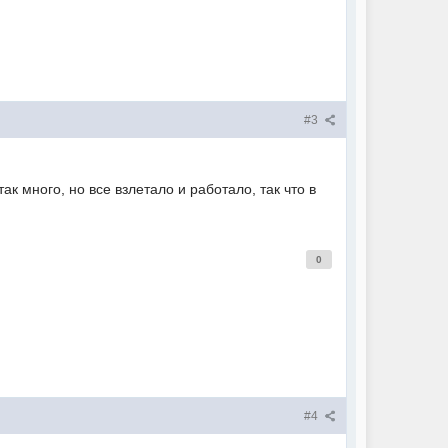
#3
к много, но все взлетало и работало, так что в
0
#4