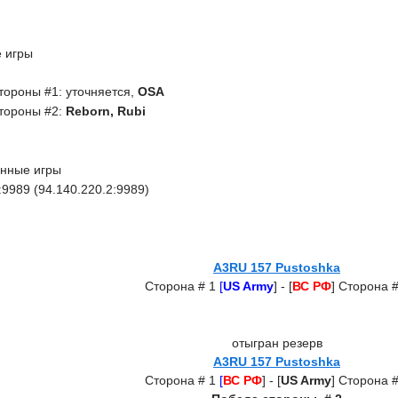
 игры
OSA
ороны #1: уточняется,
Reborn, Rubi
тороны #2:
нные игры
9989 (94.140.220.2:9989)
A3RU 157 Pustoshka
Сторона # 1
[
US Army
] -
[
ВС
РФ
]
Сторона #
отыгран резерв
A3RU 157 Pustoshka
Сторона # 1
[
ВС
РФ
] -
[
US Army
]
Сторона #