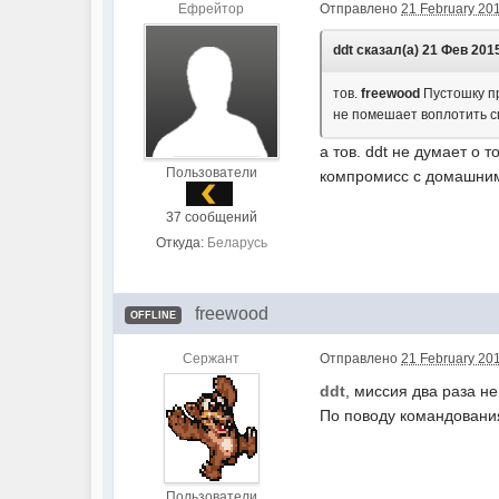
Ефрейтор
Отправлено
21 February 201
ddt сказал(а) 21 Фев 2015
тов.
freewood
Пустошку пр
не помешает воплотить с
а тов. ddt не думает о 
Пользователи
компромисс с домашними
37 сообщений
Откуда:
Беларусь
freewood
OFFLINE
Сержант
Отправлено
21 February 201
ddt
, миссия два раза н
По поводу командования
Пользователи