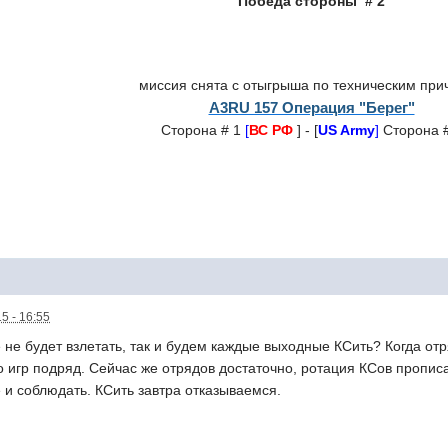
Победа стороны
# 2
миссия снята с отыгрыша по техническим при
A3RU 157 Операция "Берег"
Сторона # 1
[
ВС
РФ
] -
[
US Army
]
Сторона #
5 - 16:55
 не будет взлетать, так и будем каждые выходные КСить? Когда о
 игр подряд. Сейчас же отрядов достаточно, ротация КСов пропи
и соблюдать. КСить завтра отказываемся.