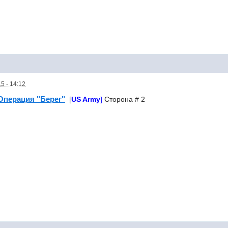
5 - 14:12
Операция "Берег"
US Army
[
]
Сторона # 2