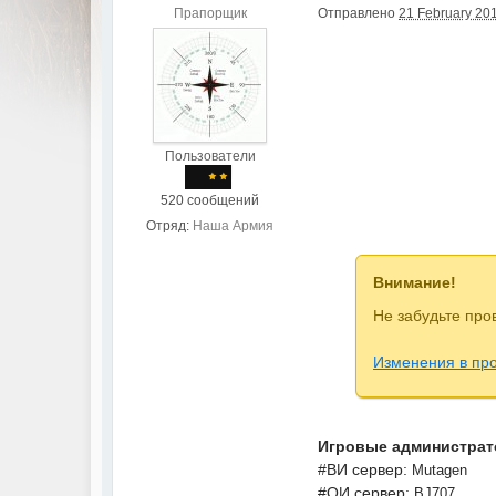
Прапорщик
Отправлено
21 February 201
Пользователи
520 сообщений
Отряд:
Наша Армия
Внимание!
Не забудьте про
Изменения в пр
Игровые администрат
#ВИ сервер:
Mutagen
#ОИ сервер:
BJ707