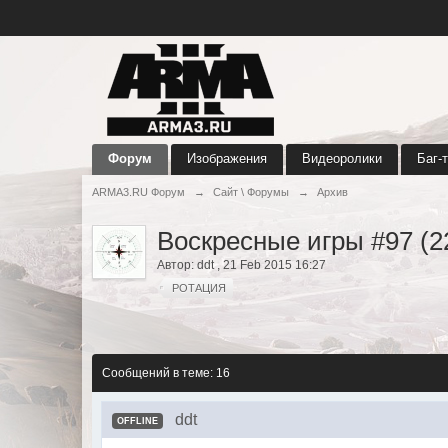
Форум
Изображения
Видеоролики
Баг-
ARMA3.RU Форум
→
Сайт \ Форумы
→
Архив
Воскресные игры #97 (2
Автор:
ddt
,
21 Feb 2015 16:27
РОТАЦИЯ
Сообщений в теме: 16
ddt
OFFLINE