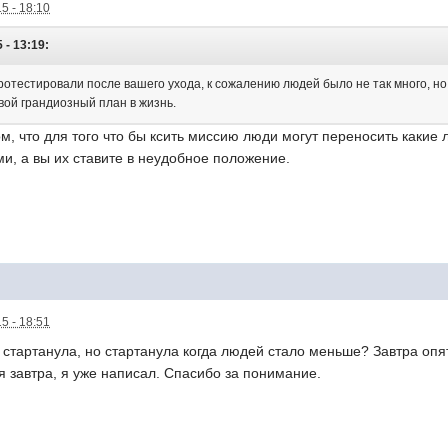
5 - 18:10
 - 13:19:
отестировали после вашего ухода, к сожалению людей было не так много, но в
вой грандиозный план в жизнь.
том, что для того что бы ксить миссию люди могут переносить каки
, а вы их ставите в неудобное положение.
5 - 18:51
е стартанула, но стартанула когда людей стало меньше? Завтра опя
 завтра, я уже написал. Спасибо за понимание.