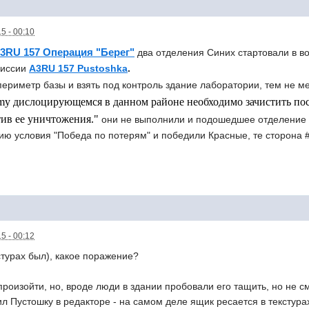
5 - 00:10
3RU 157 Операция "Берег"
два отделения Cиних стартовали в в
миссии
A3RU 157 Pustoshka
.
периметр базы и взять под контроль здание лаборатории, тем не 
y дислоцирующемся в данном районе необходимо зачистить пос
тив ее уничтожения."
они не выполнили и подошедшее отделение 
ию условия "Победа по потерям" и победили Красные, те сторона #
5 - 00:12
кстурах был), какое поражение?
роизойти, но, вроде люди в здании пробовали его тащить, но не см
тил Пустошку в редакторе - на самом деле ящик ресается в текстурах