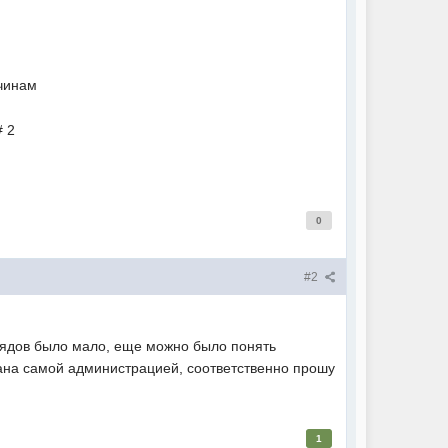
чинам
 2
0
#2
трядов было мало, еще можно было понять
сана самой администрацией, соответственно прошу
1