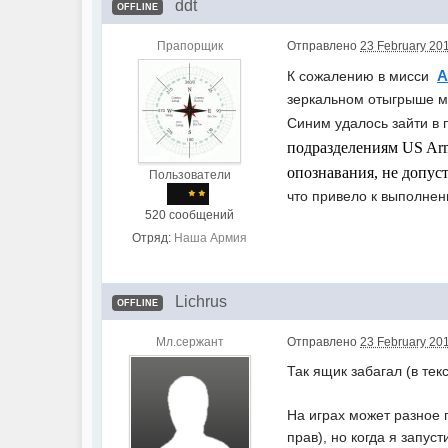
ddt
OFFLINE
Прапорщик
Отправлено
23 February 201
A
К сожалению в мисси
зеркальном отыгрыше 
Синим удалось зайти в 
подразделениям US Arm
опознавания, не допус
Пользователи
что привело к выполнен
520 сообщений
Отряд:
Наша Армия
Lichrus
OFFLINE
Мл.сержант
Отправлено
23 February 201
Так ящик забагал (в те
На играх может разное п
прав), но когда я запус