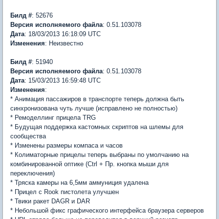
Билд #
: 52676
Версия
исполняемого файла
: 0.51.103078
Дата
: 18/03/2013 16:18:09 UTC
Изменения
: Неизвестно
Билд #
: 51940
Версия
исполняемого файла
: 0.51.103078
Дата
: 15/03/2013 16:59:48 UTC
Изменения
:
* Анимация пассажиров в транспорте теперь должна быть
синхронизована чуть лучше (исправлено не полностью)
* Ремоделлинг прицела TRG
* Будущая поддержка кастомных скриптов на шлемы для
сообщества
* Изменены размеры компаса и часов
* Колиматорные прицелы теперь выбраны по умолчанию на
комбинированной оптике (Ctrl + Пр. кнопка мыши для
переключения)
* Тряска камеры на 6,5мм аммуниция удалена
* Прицел с Rook пистолета улучшен
* Твики ракет DAGR и DAR
* Небольшой фикс графического интерфейса браузера серверов