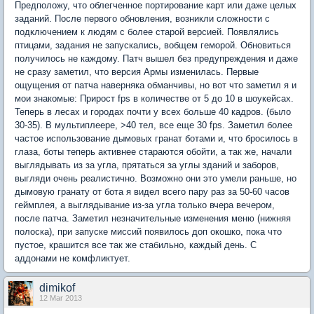
Предположу, что облегченное портирование карт или даже целых
заданий. После первого обновления, возникли сложности с
подключением к людям с более старой версией. Появлялись
птицами, задания не запускались, вобщем геморой. Обновиться
получилось не каждому. Патч вышел без предупреждения и даже
не сразу заметил, что версия Армы изменилась. Первые
ощущения от патча наверняка обманчивы, но вот что заметил я и
мои знакомые: Прирост fps в количестве от 5 до 10 в шоукейсах.
Теперь в лесах и городах почти у всех больше 40 кадров. (было
30-35). В мультиплеере, >40 тел, все еще 30 fps. Заметил более
частое использование дымовых гранат ботами и, что бросилось в
глаза, боты теперь активнее стараются обойти, а так же, начали
выглядывать из за угла, прятаться за углы зданий и заборов,
выгляди очень реалистично. Возможно они это умели раньше, но
дымовую гранату от бота я видел всего пару раз за 50-60 часов
геймплея, а выглядывание из-за угла только вчера вечером,
после патча. Заметил незначительные изменения меню (нижняя
полоска), при запуске миссий появилось доп окошко, пока что
пустое, крашится все так же стабильно, каждый день. С
аддонами не комфликтует.
dimikof
12 Mar 2013