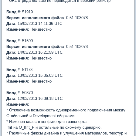
* URL отряда больше не переводится в верхний регистр
Билд #
: 51919
Версия
исполняемого файла
: 0.51.103078
Дата
: 15/03/2013 14:11:36 UTC
Изменения
: Неизвестно
Билд #
: 51599
Версия
исполняемого файла
: 0.51.103078
Дата
: 14/03/2013 16:21:59 UTC
Изменения
: Неизвестно
Билд #
: 51173
Дата
: 13/03/2013 15:35:03 UTC
Изменения
: Неизвестно
Билд #
: 50870
Дата
: 12/03/2013 16:39:18 UTC
Изменения
:
* Отключена возможность одновременного подключения между
Стабильной и Development сборками.
* Изменен класс в конфиге для транспорта:
Ifrit на O_Ifrit_F и остальные по схожему сценарию.
* Различные фиксы дизайна и улучшения материалов, текстур и