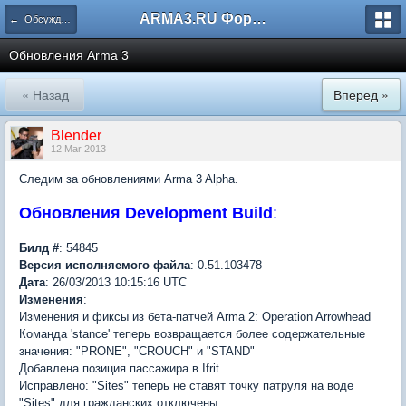
ARMA3.RU Форум
← Обсуждение игры
Обновления Arma 3
« Назад
Вперед »
Blender
12 Mar 2013
Следим за обновлениями Arma 3 Alpha.
Обновления Development Build
:
Билд #
: 54845
Версия
исполняемого файла
: 0.51.103478
Дата
: 26/03/2013 10:15:16 UTC
Изменения
:
Изменения и фиксы из бета-патчей Arma 2: Operation Arrowhead
Команда 'stance' теперь возвращается более содержательные
значения: "PRONE", "CROUCH" и "STAND"
Добавлена позиция пассажира в Ifrit
Исправлено: "Sites" теперь не ставят точку патруля на воде
"Sites" для гражданских отключены