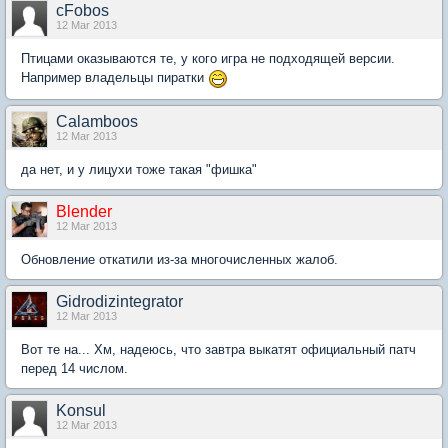
cFobos
12 Mar 2013
Птицами оказываются те, у кого игра не подходящей версии.
Например владельцы пиратки
Calamboos
12 Mar 2013
да нет, и у лицухи тоже такая "фишка"
Blender
12 Mar 2013
Обновление откатили из-за многочисленных жалоб.
Gidrodizintegrator
12 Mar 2013
Вот те на... Хм, надеюсь, что завтра выкатят официальный патч
перед 14 числом.
Konsul
12 Mar 2013