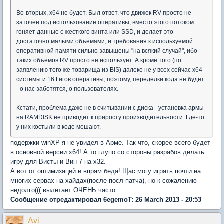
Во-вторых, х64 не будет. Был ответ, что движок RV просто не
заточен под использование оперативы, вместо этого потоком
гоняет данные с жесткого винта или SSD, и делает это
достаточно малыми объёмами, и требования к используемой
оперативной памяти сильно завышены "на всякий случай", ибо
таких объёмов RV просто не использует. А кроме того (по
заявлению того же товарища из BIS) далеко не у всех сейчас х64
системы и 16 Гигов оперативы, поэтому, переделки кода не будет
- о нас заботятся, о пользователях.
Кстати, проблема даже не в считывании с диска - установка армы
на RAMDISK не приводит к приросту производительности. Где-то
у них костыли в коде мешают.
подержки winXP я не увидел в Арме. Так что, скорее всего будет
в основной версии х64! А то глупо со стороны разрабов делать
игру для Висты и Вин 7 на х32.
А вот от оптимизаций и впрям беда! Щас могу играть почти на
многих сервах на хайдах(после посл патча), но к сожалению
недолго((( вылетает ОЧЕНЬ часто
Сообщение отредактировал 6egemoT: 26 March 2013 - 20:53
Avi