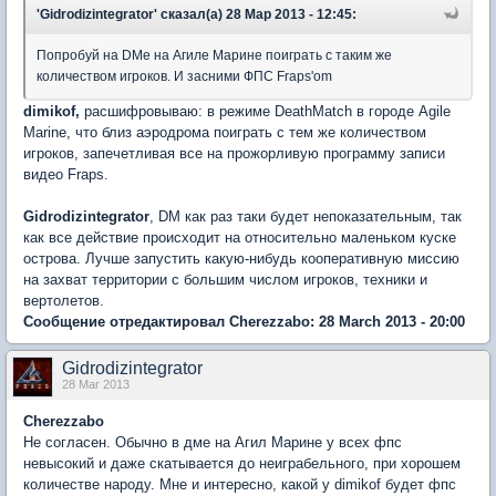
'Gidrodizintegrator' сказал(а) 28 Мар 2013 - 12:45:
Попробуй на DMe на Агиле Марине поиграть с таким же
количеством игроков. И засними ФПС Fraps'om
dimikof,
расшифровываю: в режиме DeathMatch в городе Agile
Marine, что близ аэродрома поиграть с тем же количеством
игроков, запечетливая все на прожорливую программу записи
видео Fraps.
Gidrodizintegrator
, DM как раз таки будет непоказательным, так
как все действие происходит на относительно маленьком куске
острова. Лучше запустить какую-нибудь кооперативную миссию
на захват территории с большим числом игроков, техники и
вертолетов.
Сообщение отредактировал Cherezzabo: 28 March 2013 - 20:00
Gidrodizintegrator
28 Mar 2013
Cherezzabo
Не согласен. Обычно в дме на Агил Марине у всех фпс
невысокий и даже скатывается до неиграбельного, при хорошем
количестве народу. Мне и интересно, какой у dimikof будет фпс