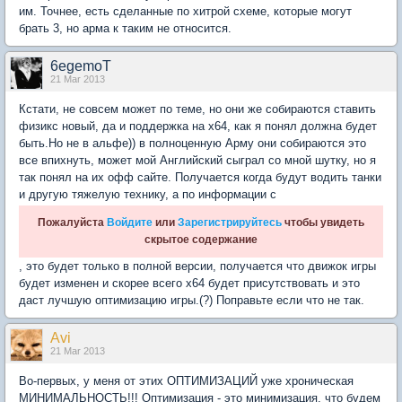
им. Точнее, есть сделанные по хитрой схеме, которые могут
брать 3, но арма к таким не относится.
6egemoT
21 Mar 2013
Кстати, не совсем может по теме, но они же собираются ставить
физикс новый, да и поддержка на х64, как я понял должна будет
быть.Но не в альфе)) в полноценную Арму они собираются это
все впихнуть, может мой Английский сыграл со мной шутку, но я
так понял на их офф сайте. Получается когда будут водить танки
и другую тяжелую технику, а по информации с
Пожалуйста
Войдите
или
Зарегистрируйтесь
чтобы увидеть
скрытое содержание
, это будет только в полной версии, получается что движок игры
будет изменен и скорее всего х64 будет присутствовать и это
даст лучшую оптимизацию игры.(?) Поправьте если что не так.
Avi
21 Mar 2013
Во-первых, у меня от этих ОПТИМИЗАЦИЙ уже хроническая
МИНИМАЛЬНОСТЬ!!! Оптимизация - это минимизация, что будем