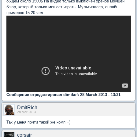
общем около 1500$ На видео только выключен хренов моушен
блюр, который только мешает играть. Мультиплеер, онлайн
примерно 15-20 чел.
Сообщение отредактировал dimikof: 28 March 2013 - 13:31
DmitRich
28 Mar 2013
Так у меня почти такой же комп =)
corsair