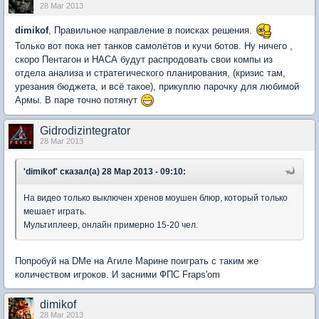
28 Mar 2013
dimikof
, Правильное направление в поисках решения.
Только вот пока нет танков самолётов и кучи ботов. Ну ничего ,
скоро Пентагон и НАСА будут распродовать свои компы из
отдела анализа и стратегического планирования, (кризис там,
урезания бюджета, и всё такое), прикуплю парочку для любимой
Армы. В паре точно потянут
Gidrodizintegrator
28 Mar 2013
'dimikof' сказал(а) 28 Мар 2013 - 09:10:
На видео только выключен хренов моушен блюр, который только
мешает играть.
Мультиплеер, онлайн примерно 15-20 чел.
Попробуй на DMe на Агиле Марине поиграть с таким же
количеством игроков. И засними ФПС Fraps'om
dimikof
28 Mar 2013