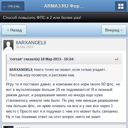
ARMA3.RU Форум
← Обсуждение игры
Способ повысить ФПС в 2 или более раз!
« Назад
Вперед »
llARXANGELll
18 Mar 2013
'corsair' сказал(а) 18 Мар 2013 - 10:24:
llARXANGELll
, Никто точно не скажет, если только угадает...
Поставь игру посмотри, и расскажи нам.
Игру то я поставил давно, в компании все норм около 60 фпс, но
вот в мультиплеере больше 25 не поднимается! Я и оконный
режим делал, и разрешение менял но иногда еще хуже
становилось нежели чем было. По уму чем меньше разрешение
тем больше фпс, но арме плевать на все и у нее все через 1
место ( Просто вот я и подумал с чем это может быть связанно.
Ну я так понимаю ответ на этот вопрос никто не знает.