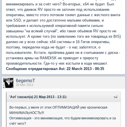
минимизировать и за счёт чего? Во-вторых, х64 не будет. Был
ответ, что движок RV просто не заточен под использование
оперативы, вместо этого потоком гоняет данные с жесткого винта
или SSD, и делает это достаточно малыми объёмами, и
требования к используемой оперативной памяти сильно
завышены "на всякий случай", ибо таких объёмов RV просто не
использует. А кроме того (по заявлению того же товарища из BIS)
далеко не у всех сейчас х64 системы и 16 Гигов оперативы,
поэтому, переделки кода не будет - о нас заботятся, о
пользователях. Кстати, проблема даже не в считывании с диска -
установка армы на RAMDISK не приводит к приросту
производительности. Где-то у них костыли в коде мешают.
Сообщение отредактировал Avi: 22 March 2013 - 00:35
6egemoT
26 Mar 2013
'Avi' сказал(а) 21 Мар 2013 - 13:11:
Во-первых, у меня от этих ОПТИМИЗАЦИЙ уже хроническая
МИНИМАЛЬНОСТЬ!!!
Оптимизация - это минимизация, что будем минимизировать и за
счёт чего?