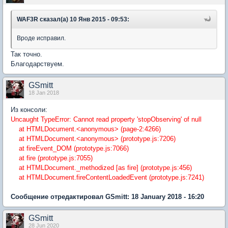
WAF3R сказал(а) 10 Янв 2015 - 09:53:
Вроде исправил.
Так точно.
Благодарствуем.
GSmitt
18 Jan 2018
Из консоли:
Uncaught TypeError: Cannot read property 'stopObserving' of null
at HTMLDocument.<anonymous> (page-2:4266)
at HTMLDocument.<anonymous> (prototype.js:7206)
at fireEvent_DOM (prototype.js:7066)
at fire (prototype.js:7055)
at HTMLDocument._methodized [as fire] (prototype.js:456)
at HTMLDocument.fireContentLoadedEvent (prototype.js:7241)
Сообщение отредактировал GSmitt: 18 January 2018 - 16:20
GSmitt
28 Jun 2020