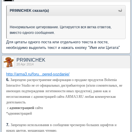
PR9INICHEK сказал(а)
Ненормальное цитирование. Цитируется вся ветка ответов,
вместо одного сообщения.
Для цитаты одного поста или отдельного текста в посте,
необходимо выделить текст и нажать кнопку "Имя или Цитата"
PR9INICHEK
20 Apr 2014
http://arma3.ru/foru...pered-sozdanie/
6.
Запрещено распространение информации о продаже продуктов Bohemia
Interactive Studio не от официальных дистрибьюторов (и/или сомнительных, не
имеющих подтверждения легитимности иных продуктов), равно как и
несогласованная с адмнистрацией сайта ARMA3.RU любая коммерческая
деятельность.
с
адмнистрацией
сайта
*администрацией
7.
Запрещено использования в сообщении чрезмерно больших шрифтов и
ярких цветов, мешающих чтению.