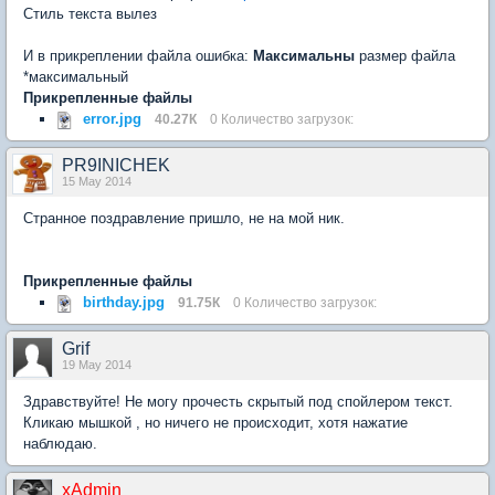
Стиль текста вылез
И в прикреплении файла ошибка:
Максимальны
размер файла
*максимальный
Прикрепленные файлы
error.jpg
40.27К
0 Количество загрузок:
PR9INICHEK
15 May 2014
Странное поздравление пришло, не на мой ник.
Прикрепленные файлы
birthday.jpg
91.75К
0 Количество загрузок:
Grif
19 May 2014
Здравствуйте! Не могу прочесть скрытый под спойлером текст.
Кликаю мышкой , но ничего не происходит, хотя нажатие
наблюдаю.
xAdmin