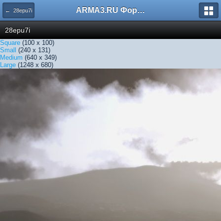
ARMA3.RU Форум
← 28epu7i
28epu7i
Square
(100 x 100)
Small
(240 x 131)
Medium
(640 x 349)
Large
(1248 x 680)