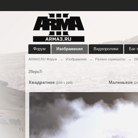
Форум
Изображения
Видеоролики
Баг-
ARMA3.RU Форум
→
Изображения
→
Разные скриншоты
→
28
28epu7i
Квадратное
Маленькое
(100 x 100)
(2