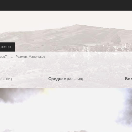
трекер
epu7i
→
Размер: Маленькое
Среднее
Бо
40 x 131)
(640 x 349)