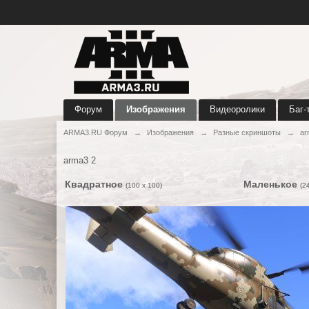
Форум
Изображения
Видеоролики
Баг-
ARMA3.RU Форум
→
Изображения
→
Разные скриншоты
→
ar
arma3 2
Квадратное
Маленькое
(100 x 100)
(2