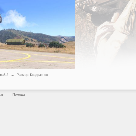
ma3 2
→
Размер: Квадратное
язь
Помощь