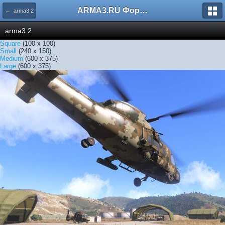
ARMA3.RU Форум
← arma3 2
arma3 2
Square
(100 x 100)
Small
(240 x 150)
Medium
(600 x 375)
Large
(600 x 375)