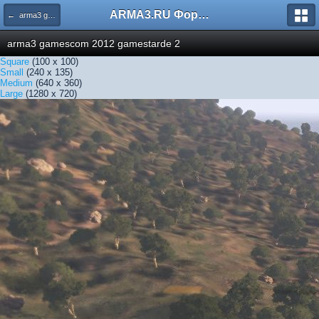
ARMA3.RU Форум
← arma3 gamescom 2012 gamestarde 2
arma3 gamescom 2012 gamestarde 2
Square
(100 x 100)
Small
(240 x 135)
Medium
(640 x 360)
Large
(1280 x 720)