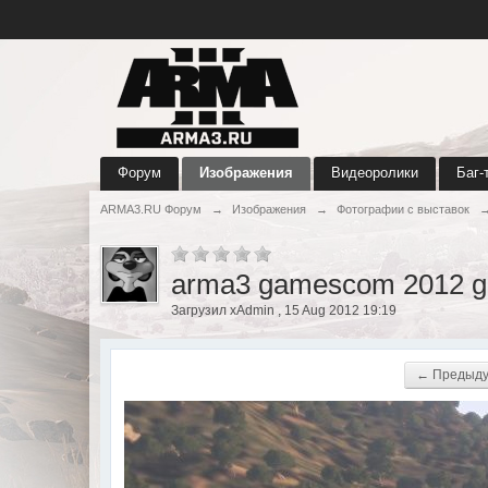
Форум
Изображения
Видеоролики
Баг-
ARMA3.RU Форум
→
Изображения
→
Фотографии с выставок
arma3 gamescom 2012 g
Загрузил xAdmin , 15 Aug 2012 19:19
← Предыд