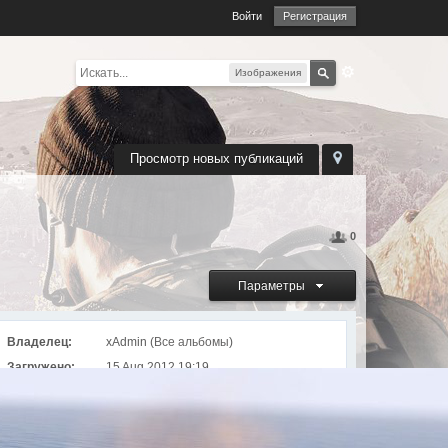
Войти
Регистрация
Изображения
Просмотр новых публикаций
0
Параметры
Владелец:
xAdmin (
Все альбомы
)
Загружено:
15 Aug 2012 19:19
Просмотров:
2724
Альбом
GamesCom 2012