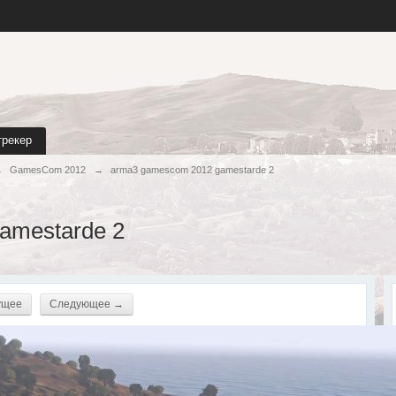
трекер
→
GamesCom 2012
→
arma3 gamescom 2012 gamestarde 2
amestarde 2
ущее
Следующее →