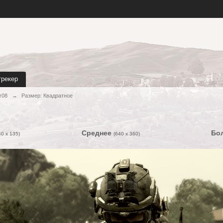
трекер
r08
→
Размер: Квадратное
Среднее
Бо
40 x 135)
(640 x 360)