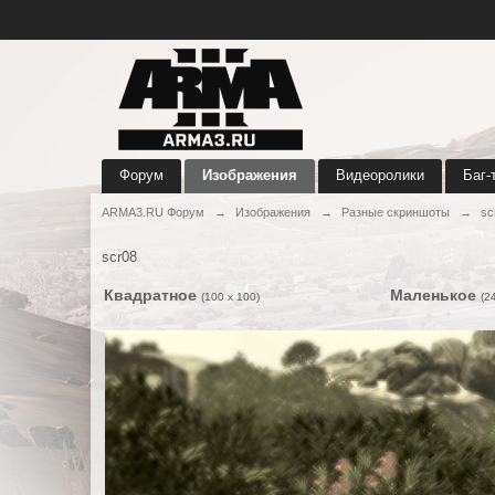
Форум
Изображения
Видеоролики
Баг-
ARMA3.RU Форум
→
Изображения
→
Разные скриншоты
→
sc
scr08
Квадратное
Маленькое
(100 x 100)
(2