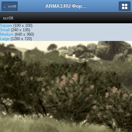
ARMA3.RU Форум
← scr08
scr08
Square
(100 x 100)
Small
(240 x 135)
Medium
(640 x 360)
Large
(1280 x 720)